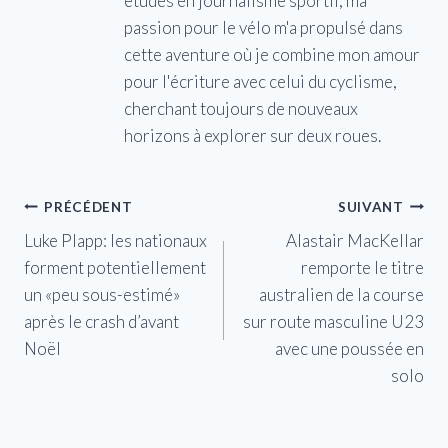
études en journalisme sportif, ma
passion pour le vélo m'a propulsé dans
cette aventure où je combine mon amour
pour l'écriture avec celui du cyclisme,
cherchant toujours de nouveaux
horizons à explorer sur deux roues.
Navigation
PRÉCÉDENT
SUIVANT
Luke Plapp: les nationaux
Alastair MacKellar
de
forment potentiellement
remporte le titre
l’article
un «peu sous-estimé»
australien de la course
après le crash d’avant
sur route masculine U23
Noël
avec une poussée en
solo