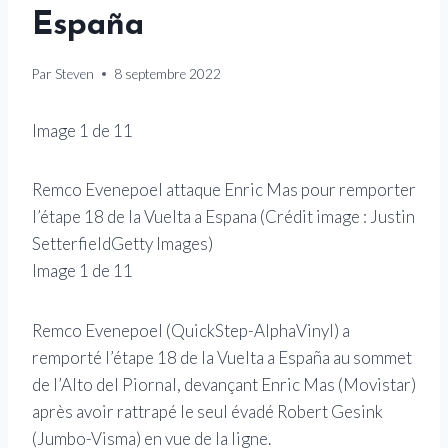
España
Par
Steven
8 septembre 2022
Image
1
de
11
Remco Evenepoel attaque Enric Mas pour remporter
Remc
l’étape 18 de la Vuelta a Espana
(Crédit image :
Justin
l’ét
SetterfieldGetty Images
)
Agen
Image
1
de
11
Ima
Remco Evenepoel (QuickStep-AlphaVinyl) a
remporté l’étape 18 de la Vuelta a España au sommet
de l’Alto del Piornal, devançant Enric Mas (Movistar)
après avoir rattrapé le seul évadé Robert Gesink
(Jumbo-Visma) en vue de la ligne.