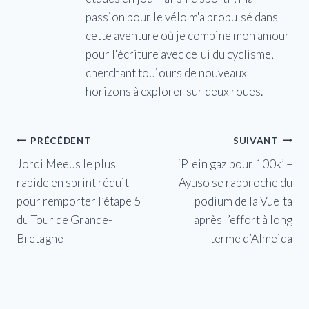
passion pour le vélo m'a propulsé dans
cette aventure où je combine mon amour
pour l'écriture avec celui du cyclisme,
cherchant toujours de nouveaux
horizons à explorer sur deux roues.
Navigation
PRÉCÉDENT
SUIVANT
Jordi Meeus le plus
‘Plein gaz pour 100k’ –
de
rapide en sprint réduit
Ayuso se rapproche du
l’article
pour remporter l’étape 5
podium de la Vuelta
du Tour de Grande-
après l’effort à long
Bretagne
terme d’Almeida