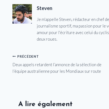
Steven
Je m'appelle Steven, rédacteur en chef d
journalisme sportif, ma passion pour le 
amour pour l'écriture avec celui du cycl
deux roues.
Navigation
PRÉCÉDENT
Deux appels retardent l’annonce de la sélection de
de
l’équipe australienne pour les Mondiaux sur route
l’article
A lire également