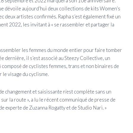
 18 septembre et 2022 marquera son 10e anniversaire.
ue dévoile aujourd’hui deux collections de kits Women’s
ec deux artistes confirmés. Rapha s’est également fixé un
nt 2022, les invitant à « se rassembler et partager la
 rassembler les femmes du monde entier pour faire tomber
née dernière, il s’est associé au Steezy Collective, un
i composé de cyclistes femmes, trans et non binaires de
r le visage du cyclisme.
 de changement et saisissante n’est complète sans un
 sur la route », a lu le récent communiqué de presse de
de experte de Zuzanna Rogatty et de Studio Nari. »