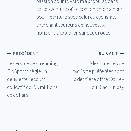
passion pour le vélo m'a propulsé dans
cette aventure où je combine mon amour
pour l'écriture avec celui du cyclisme,
cherchant toujours de nouveaux
horizons à explorer sur deux roues.
Navigation
PRÉCÉDENT
SUIVANT
Le service de streaming
Mes lunettes de
de
FloSports règle un
cyclisme préférées sont
l’article
deuxième recours
la dernière offre Oakley
collectif de 2,6 millions
du Black Friday
de dollars