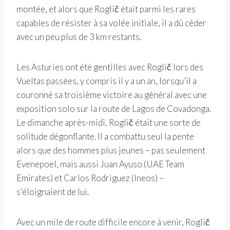
montée, et alors que Roglič était parmi les rares
capables de résister à sa volée initiale, il a dû céder
avec un peu plus de 3 km restants.
Les Asturies ont été gentilles avec Roglič lors des
Vueltas passées, y compris il y a un an, lorsqu’il a
couronné sa troisième victoire au général avec une
exposition solo sur la route de Lagos de Covadonga.
Le dimanche après-midi, Roglič était une sorte de
solitude dégonflante. Il a combattu seul la pente
alors que des hommes plus jeunes – pas seulement
Evenepoel, mais aussi Juan Ayuso (UAE Team
Emirates) et Carlos Rodriguez (Ineos) –
s’éloignaient de lui.
Avec un mile de route difficile encore à venir, Roglič