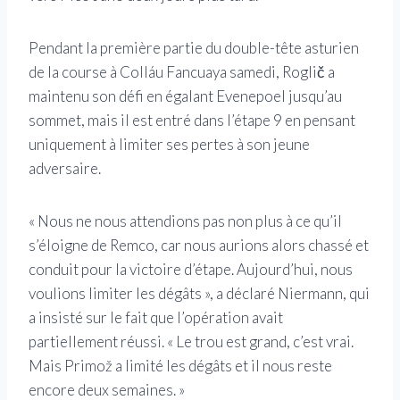
Pendant la première partie du double-tête asturien
de la course à Colláu Fancuaya samedi, Roglič a
maintenu son défi en égalant Evenepoel jusqu’au
sommet, mais il est entré dans l’étape 9 en pensant
uniquement à limiter ses pertes à son jeune
adversaire.
« Nous ne nous attendions pas non plus à ce qu’il
s’éloigne de Remco, car nous aurions alors chassé et
conduit pour la victoire d’étape. Aujourd’hui, nous
voulions limiter les dégâts », a déclaré Niermann, qui
a insisté sur le fait que l’opération avait
partiellement réussi. « Le trou est grand, c’est vrai.
Mais Primož a limité les dégâts et il nous reste
encore deux semaines. »