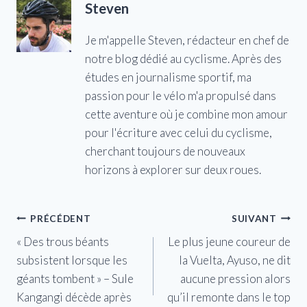
Steven
Je m'appelle Steven, rédacteur en chef de
notre blog dédié au cyclisme. Après des
études en journalisme sportif, ma
passion pour le vélo m'a propulsé dans
cette aventure où je combine mon amour
pour l'écriture avec celui du cyclisme,
cherchant toujours de nouveaux
horizons à explorer sur deux roues.
Navigation
PRÉCÉDENT
SUIVANT
« Des trous béants
Le plus jeune coureur de
de
subsistent lorsque les
la Vuelta, Ayuso, ne dit
l’article
géants tombent » – Sule
aucune pression alors
Kangangi décède après
qu’il remonte dans le top