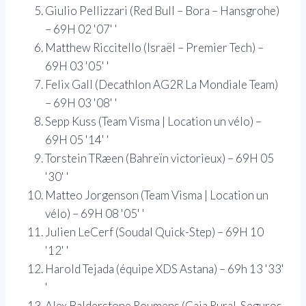
Giulio Pellizzari (Red Bull – Bora – Hansgrohe)
– 69H 02 '07' '
Matthew Riccitello (Israël – Premier Tech) –
69H 03 '05' '
Felix Gall (Decathlon AG2R La Mondiale Team)
– 69H 03 '08' '
Sepp Kuss (Team Visma | Location un vélo) –
69H 05 '14' '
Torstein TRæen (Bahreïn victorieux) – 69H 05
'30' '
Matteo Jorgenson (Team Visma | Location un
vélo) – 69H 08 '05' '
Julien LeCerf (Soudal Quick-Step) – 69H 10
'12' '
Harold Tejada (équipe XDS Astana) – 69h 13 '33'
'
Alex Balderstone Roumens (Caja Rural-Seguros