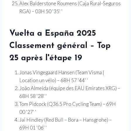
Alex Balderstone Roumens (Caja Rural-Seguros
RGA) – 03H 50 '35' '
Vuelta a España
2025
Classement général – Top
25 après l'étape 19
Jonas Vingegaard Hansen (Team Visma |
Location un vélo) – 68H 57 '44' '
João Almeida (équipe des EAU Emirates XRG) –
68H 58 '28' '
Tom Pidcock (Q36.5 Pro Cycling Team) – 69H
00 '27' '
Jai Hindley (Red Bull – Bora – Hansgrohe) –
69H 01 '06' '