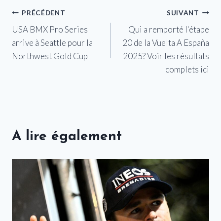
Navigation
PRÉCÉDENT
SUIVANT
USA BMX Pro Series
Qui a remporté l'étape
de
arrive à Seattle pour la
20 de la Vuelta A España
l’article
Northwest Gold Cup
2025? Voir les résultats
complets ici
A lire également