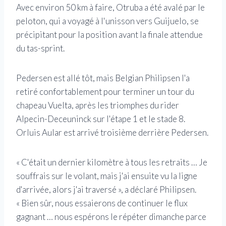
Avec environ 50 km à faire, Otruba a été avalé par le
peloton, qui a voyagé à l'unisson vers Guijuelo, se
précipitant pour la position avant la finale attendue
du tas-sprint.
Pedersen est allé tôt, mais Belgian Philipsen l'a
retiré confortablement pour terminer un tour du
chapeau Vuelta, après les triomphes du rider
Alpecin-Deceuninck sur l'étape 1 et le stade 8.
Orluis Aular est arrivé troisième derrière Pedersen.
« C'était un dernier kilomètre à tous les retraits … Je
souffrais sur le volant, mais j'ai ensuite vu la ligne
d'arrivée, alors j'ai traversé », a déclaré Philipsen.
« Bien sûr, nous essaierons de continuer le flux
gagnant … nous espérons le répéter dimanche parce