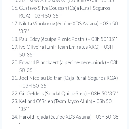
Stanisław Aniołkowski (Cofidis) – 03H 50 '35' '
Gustavo Silva Coussan (Caja Rural-Seguros
RGA) – 03H 50 '35' '
Nikita Vinokurov (équipe XDS Astana) – 03h 50
'35' '
Paul Eddy (équipe Picnic Postnl) – 03h 50 '35' '
Ivo Oliveira (Emir Team Emirates XRG) – 03H
50 '35' '
Edward Planckaert (alpécine-deceuninck) – 03h
50 '35' '
Joel Nicolau Beltran (Caja Rural-Seguros RGA)
– 03H 50 '35' '
Gil Gelders (Soudal Quick-Step) – 03H 50 '35' '
Kelland O'Brien (Team Jayco Alula) – 03h 50
'35' '
Harold Tejada (équipe XDS Astana) – 03h 50 '35'
'