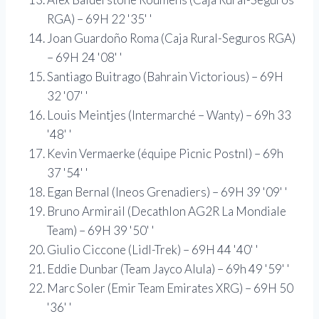
RGA) – 69H 22 '35' '
Joan Guardoño Roma (Caja Rural-Seguros RGA)
– 69H 24 '08' '
Santiago Buitrago (Bahrain Victorious) – 69H
32 '07' '
Louis Meintjes (Intermarché – Wanty) – 69h 33
'48' '
Kevin Vermaerke (équipe Picnic Postnl) – 69h
37 '54' '
Egan Bernal (Ineos Grenadiers) – 69H 39 '09' '
Bruno Armirail (Decathlon AG2R La Mondiale
Team) – 69H 39 '50' '
Giulio Ciccone (Lidl-Trek) – 69H 44 '40' '
Eddie Dunbar (Team Jayco Alula) – 69h 49 '59' '
Marc Soler (Emir Team Emirates XRG) – 69H 50
'36' '