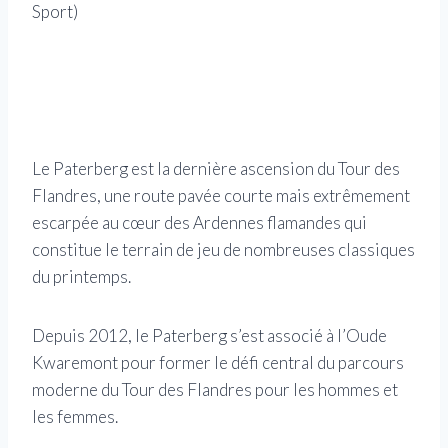
Sport)
L’av
Gett
Le Paterberg est la dernière ascension du Tour des
Flandres, une route pavée courte mais extrêmement
escarpée au cœur des Ardennes flamandes qui
constitue le terrain de jeu de nombreuses classiques
du printemps.
Depuis 2012, le Paterberg s’est associé à l’Oude
Kwaremont pour former le défi central du parcours
moderne du Tour des Flandres pour les hommes et
les femmes.