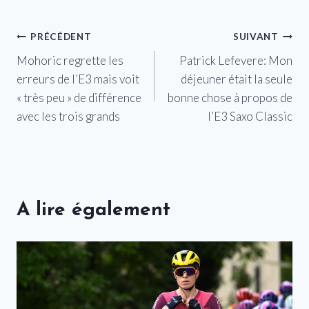
Navigation
PRÉCÉDENT
SUIVANT
Mohoric regrette les
Patrick Lefevere: Mon
de
erreurs de l’E3 mais voit
déjeuner était la seule
l’article
« très peu » de différence
bonne chose à propos de
avec les trois grands
l’E3 Saxo Classic
A lire également