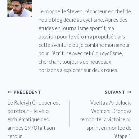
Je m'appelle Steven, rédacteur en chef de
notre blog dédié au cyclisme. Après des
études en journalisme sportif, ma
passion pour le vélo m'a propulsé dans
cette aventure où je combine mon amour
pour l'écriture avec celui du cyclisme,
cherchant toujours de nouveaux
horizons à explorer sur deux roues.
Navigation
PRÉCÉDENT
SUIVANT
Le Raleigh Chopper est
Vuelta a Andalucia
de
de retour – le vélo
Women: Dronova
l’article
emblématique des
remporte la victoire au
années 1970 fait son
sprint en montée de
retour
l’étape 1