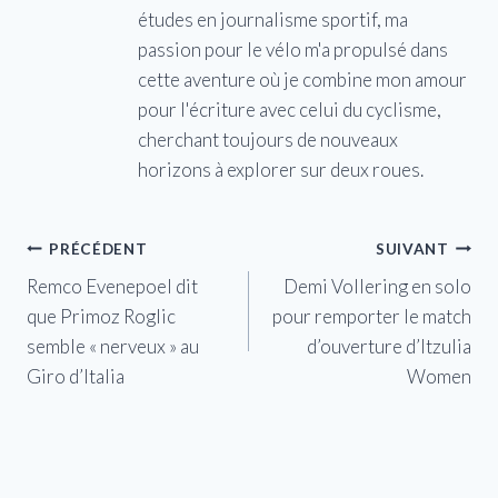
études en journalisme sportif, ma
passion pour le vélo m'a propulsé dans
cette aventure où je combine mon amour
pour l'écriture avec celui du cyclisme,
cherchant toujours de nouveaux
horizons à explorer sur deux roues.
Navigation
PRÉCÉDENT
SUIVANT
Remco Evenepoel dit
Demi Vollering en solo
de
que Primoz Roglic
pour remporter le match
l’article
semble « nerveux » au
d’ouverture d’Itzulia
Giro d’Italia
Women