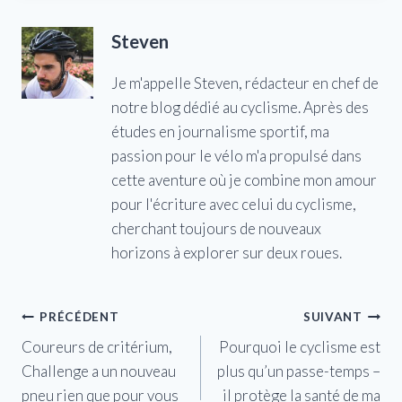
Steven
Je m'appelle Steven, rédacteur en chef de
notre blog dédié au cyclisme. Après des
études en journalisme sportif, ma
passion pour le vélo m'a propulsé dans
cette aventure où je combine mon amour
pour l'écriture avec celui du cyclisme,
cherchant toujours de nouveaux
horizons à explorer sur deux roues.
Navigation
PRÉCÉDENT
SUIVANT
Coureurs de critérium,
Pourquoi le cyclisme est
de
Challenge a un nouveau
plus qu’un passe-temps –
l’article
pneu rien que pour vous
il protège la santé de ma