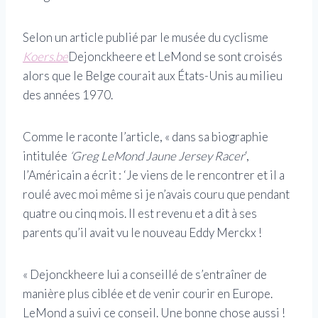
Selon un article publié par le musée du cyclisme
Koers.be
Dejonckheere et LeMond se sont croisés
alors que le Belge courait aux États-Unis au milieu
des années 1970.
Comme le raconte l’article, « dans sa biographie
intitulée
‘Greg LeMond Jaune Jersey Racer
‘,
l’Américain a écrit : ‘Je viens de le rencontrer et il a
roulé avec moi même si je n’avais couru que pendant
quatre ou cinq mois. Il est revenu et a dit à ses
parents qu’il avait vu le nouveau Eddy Merckx !
« Dejonckheere lui a conseillé de s’entraîner de
manière plus ciblée et de venir courir en Europe.
LeMond a suivi ce conseil. Une bonne chose aussi !