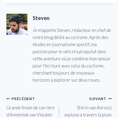
Steven
Je m'appelle Steven, rédacteur en chef de
notre blog dédié au cyclisme. Après des
études en journalisme sportif, ma
passion pour le vélo m'a propulsé dans
cette aventure où je combine mon amour
pour l'écriture avec celui du cyclisme,
cherchant toujours de nouveaux
horizons à explorer sur deux roues.
Navigation
PRÉCÉDENT
SUIVANT
Grande finale de carrière
Shirin van Anrooij
de
d’Annemiek van Vleuten
explose à travers la pluie