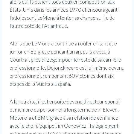
alors qu’ils étaient tous deux en compétition aux
États-Unis dans les années 1970 et encourageant
l’adolescent LeMond à tenter sa chance sur le de
l’autre côté de l’Atlantique.
Alors que LeMond a continué à rouler en tant que
junior en Belgique pendant un an, puis a vécu à
Courtrai, près d’Izegem pour le reste de sa carrière
professionnelle, Dejonckheere est lui-même devenu
professionnel, remportant 60 victoires dont six
étapes de la Vuelta a España.
À la retraite, il est ensuite devenu directeur sportif
et membre du personnel à long terme de 7-Eleven,
Motorola et BMC grâce à sa relation de confiance
avec le chef d’équipe Jim Ochowicz. Il a également
été employé par USA Cycling pendant une décennie