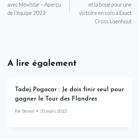
l’article
avec Movistar – Aperçu
et la boue pour une
de l’équipe 2023
victoire en solo à Exact
Cross Loenhout
A lire également
Tadej Pogacar : Je dois finir seul pour
gagner le Tour des Flandres
Par
Steven
31 mars 2023