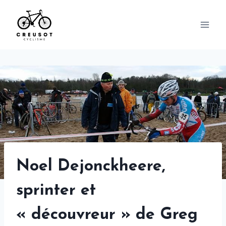
Skip
to
content
Noel Dejonckheere,
sprinter et
« découvreur » de Greg