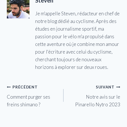
Steven
Je m'appelle Steven, rédacteur en chef de
notre blog dédié au cyclisme. Après des
études en journalisme sportif, ma
passion pour le vélo m'a propulsé dans
cette aventure où je combine mon amour
pour l'écriture avec celui du cyclisme,
cherchant toujours de nouveaux
horizons à explorer sur deux roues.
Navigation
PRÉCÉDENT
SUIVANT
Comment purger ses
Notre avis sur le
de
freins shimano ?
Pinarello Nytro 2023
l’article