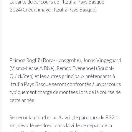
La carte du parcours de l’Itzulia Pays Basque
2024
(Crédit image : Itzulia Pays Basque)
Le p
Bas
Primoz Roglič (Bora-Hansgrohe), Jonas Vingegaard
(Visma-Lease A Bike), Remco Evenepoel (Soudal-
QuickStep) et les autres principaux prétendants à
Itzulia Pays Basque seront confrontés à un parcours
typiquement chargé de montées lors de la course de
cette année.
Se déroulant du 1er au 6 avril, le parcours de 832,1
km, dévoilé vendredi dans la ville de départ de la