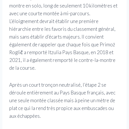
montre en solo, long de seulement 10 kilomètres et
avec une courte montée à mi-parcours.
L’éloignement devrait établir une première
hiérarchie entre les favoris du classement général,
mais sans établir d’écarts majeurs. Il convient
également de rappeler que chaque fois que Primož
Roglič a remporté Itzulia Pays Basque, en 2018 et
2021, il a également remporté le contre-la-montre
de la course.
Après un court tronçon neutralisé, l’étape 2 se
déroule entièrement au Pays Basque français, avec
une seule montée classée mais à peine un mètre de
plat ce qui la rend très propice aux embuscades ou
aux échappées.