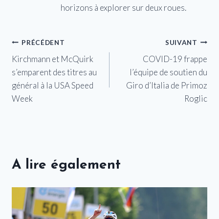
horizons à explorer sur deux roues.
Navigation
PRÉCÉDENT
SUIVANT
Kirchmann et McQuirk
COVID-19 frappe
de
s’emparent des titres au
l’équipe de soutien du
l’article
général à la USA Speed ​​
Giro d’Italia de Primoz
Week
Roglic
A lire également