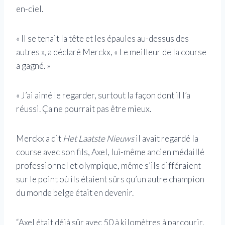
en-ciel.
« Il se tenait la tête et les épaules au-dessus des
autres », a déclaré Merckx, « Le meilleur de la course
a gagné. »
« J’ai aimé le regarder, surtout la façon dont il l’a
réussi. Ça ne pourrait pas être mieux.
Merckx a dit
Het Laatste Nieuws
il avait regardé la
course avec son fils, Axel, lui-même ancien médaillé
professionnel et olympique, même s’ils différaient
sur le point où ils étaient sûrs qu’un autre champion
du monde belge était en devenir.
“Axel était déjà sûr avec 50 à kilomètres à parcourir.