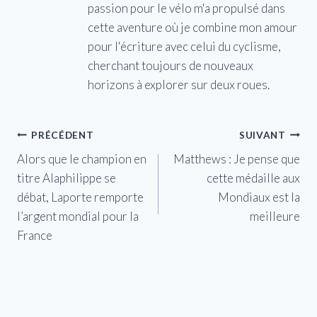
passion pour le vélo m'a propulsé dans
cette aventure où je combine mon amour
pour l'écriture avec celui du cyclisme,
cherchant toujours de nouveaux
horizons à explorer sur deux roues.
Navigation
PRÉCÉDENT
SUIVANT
Alors que le champion en
​​Matthews : Je pense que
de
titre Alaphilippe se
cette médaille aux
l’article
débat, Laporte remporte
Mondiaux est la
l’argent mondial pour la
meilleure
France