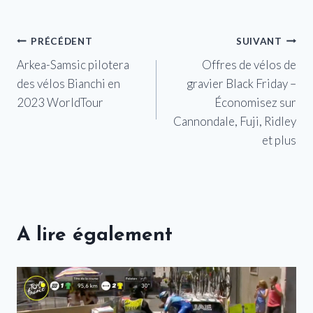
Navigation
PRÉCÉDENT
SUIVANT
Arkea-Samsic pilotera
Offres de vélos de
de
des vélos Bianchi en
gravier Black Friday –
l’article
2023 WorldTour
Économisez sur
Cannondale, Fuji, Ridley
et plus
A lire également