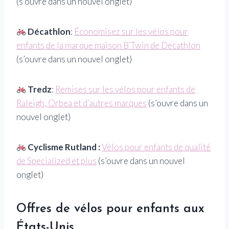
(s’ouvre dans un nouvel onglet)
Décathlon
:
Économisez sur les vélos pour
enfants de la marque maison B’Twin de Decathlon
(s’ouvre dans un nouvel onglet)
Tredz
:
Remises sur les vélos pour enfants de
Raleigh, Orbea et d’autres marques
(s’ouvre dans un
nouvel onglet)
Cyclisme Rutland :
Vélos pour enfants de qualité
de Specialized et plus
(s’ouvre dans un nouvel
onglet)
Offres de vélos pour enfants aux
États-Unis