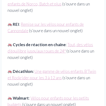
enfants de Norco, Batch et plus
(s’ouvre dans un
nouvel onglet)
REI
:
Remise sur les vélos pour enfants de
Cannondale
(s’ouvre dans un nouvel onglet)
Cycles de réaction en chaîne
:
Tout, des vélos
d’équilibre jusqu’aux roues de 24″
(s’ouvre dans un
nouvel onglet)
Décathlon:
Une gamme de vélos enfants B’Twin
et Rockrider pour les 3 à 12 ans
(s’ouvre dans un
nouvel onglet)
Walmart
:
Vélos pour enfants pour les petits
budgets
(s’ouvre dans un nouvel onglet)