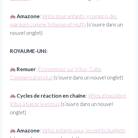
Amazone
:
Vélos pour enfants, y compris des
marques comme Schwinn et Huffy
(s’ouvre dans un
nouvel onglet)
ROYAUME-UNI:
Remuer
:
Économisez sur Vitus, Cube,
Commencal et plus
(s’ouvre dans un nouvel onglet)
Cycles de réaction en chaîne
:
Vélos d’équilibre
Vitus à bas prix et plus
(s’ouvre dans un nouvel
onglet)
Amazone
:
Vélos enfants pour les petits budgets