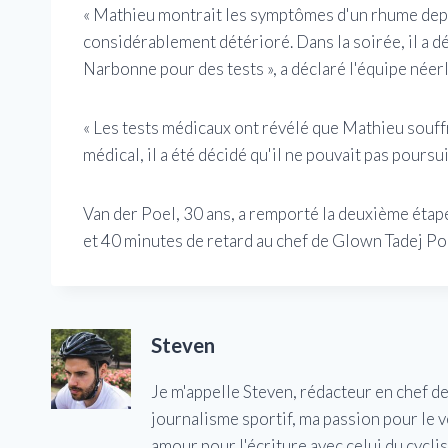
« Mathieu montrait les symptômes d'un rhume depui
considérablement détérioré. Dans la soirée, il a d
Narbonne pour des tests », a déclaré l'équipe néer
« Les tests médicaux ont révélé que Mathieu souff
médical, il a été décidé qu'il ne pouvait pas poursuiv
Van der Poel, 30 ans, a remporté la deuxième étape
et 40 minutes de retard au chef de Glown Tadej Pog
Steven
Je m'appelle Steven, rédacteur en chef d
journalisme sportif, ma passion pour le 
amour pour l'écriture avec celui du cycl