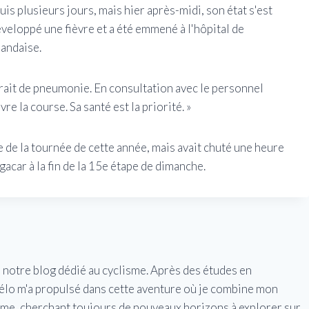
s plusieurs jours, mais hier après-midi, son état s'est
éveloppé une fièvre et a été emmené à l'hôpital de
landaise.
rait de pneumonie. En consultation avec le personnel
re la course. Sa santé est la priorité. »
 de la tournée de cette année, mais avait chuté une heure
acar à la fin de la 15e étape de dimanche.
e notre blog dédié au cyclisme. Après des études en
vélo m'a propulsé dans cette aventure où je combine mon
isme, cherchant toujours de nouveaux horizons à explorer sur