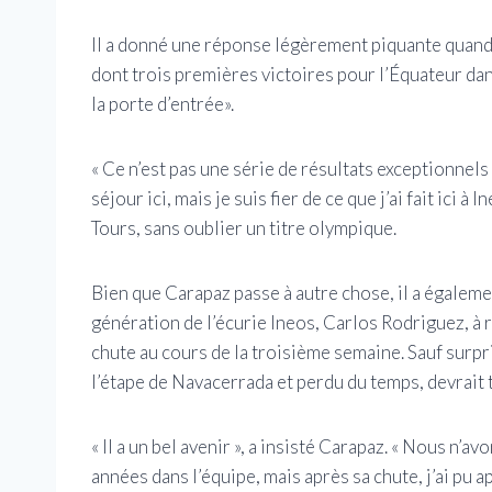
Il a donné une réponse légèrement piquante quand 
dont trois premières victoires pour l’Équateur dans 
la porte d’entrée».
« Ce n’est pas une série de résultats exceptionnels »
séjour ici, mais je suis fier de ce que j’ai fait ici
Tours, sans oublier un titre olympique.
Bien que Carapaz passe à autre chose, il a égaleme
génération de l’écurie Ineos, Carlos Rodriguez, à
chute au cours de la troisième semaine. Sauf surpr
l’étape de Navacerrada et perdu du temps, devrait
« Il a un bel avenir », a insisté Carapaz. « Nous n
années dans l’équipe, mais après sa chute, j’ai pu ap