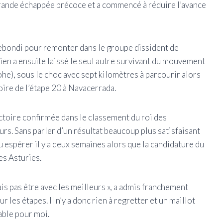
grande échappée précoce et a commencé à réduire l’avance
rebondi pour remonter dans le groupe dissident de
en a ensuite laissé le seul autre survivant du mouvement
ohe), sous le choc avec sept kilomètres à parcourir alors
ctoire de l’étape 20 à Navacerrada.
ctoire confirmée dans le classement du roi des
rs. Sans parler d’un résultat beaucoup plus satisfaisant
u espérer il y a deux semaines alors que la candidature du
es Asturies.
is pas être avec les meilleurs », a admis franchement
 les étapes. Il n’y a donc rien à regretter et un maillot
able pour moi.