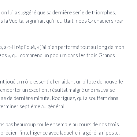
on lui a suggéré que sa dernière série de triomphes,
la Vuelta, signifiait qu’il quittait Ineos Grenadiers «par
, a-t-il répliqué, « j’ai bien performé tout au long de mon
 à Ineos », qui comprend un podium dans les trois Grands
nt joué un rôle essentiel en aidant un pilote de nouvelle
 remporter un excellent résultat malgré une mauvaise
ise de dernière minute, Rodriguez, qui a souffert dans
 terminer septième au général.
’avons pas beaucoup roulé ensemble au cours de nos trois
précier l’intelligence avec laquelle il a géré la riposte.