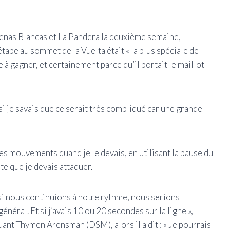
Penas Blancas et La Pandera la deuxième semaine,
étape au sommet de la Vuelta était « la plus spéciale de
le à gagner, et certainement parce qu’il portait le maillot
i je savais que ce serait très compliqué car une grande
mes mouvements quand je le devais, en utilisant la pause du
ute que je devais attaquer.
e si nous continuions à notre rythme, nous serions
néral. Et si j’avais 10 ou 20 secondes sur la ligne »,
uant Thymen Arensman (DSM), alors il a dit : « Je pourrais