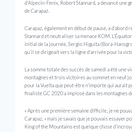
d’Alpecin-Fenix, Robert Stannard, a devancé une 
de Carapaz.
Carapaz, également en début de pause, a d’abord 
Stannard et neutraliser sa menace KOM. L’Équatori
initial de la journée, Sergio Higuita (Bora-Hansgr
qu’il se dirigeait vers la ligne d’arrivée pour la vi
La somme totale des succès de samedi a été une vi
montagnes et trois victoires au sommet en neuf jou
pour la Vuelta que peut-être n’importe qui aurait p
finaliste GC 2020 a implosé dans les montagnes d
« Après une première semaine difficile, je ne pouva
Carapaz, « mais je savais que je pouvais essayer pour
King of the Mountains est quelque chose d’incroy