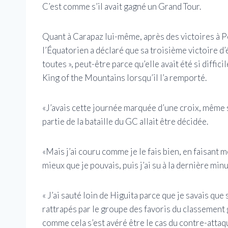
C’est comme s’il avait gagné un Grand Tour.
Quant à Carapaz lui-même, après des victoires à 
l’Équatorien a déclaré que sa troisième victoire d’
toutes », peut-être parce qu’elle avait été si diffici
King of the Mountains lorsqu’il l’a remporté.
«J’avais cette journée marquée d’une croix, même s
partie de la bataille du GC allait être décidée.
«Mais j’ai couru comme je le fais bien, en faisant 
mieux que je pouvais, puis j’ai su à la dernière min
« J’ai sauté loin de Higuita parce que je savais qu
rattrapés par le groupe des favoris du classement gé
comme cela s’est avéré être le cas du contre-attaq