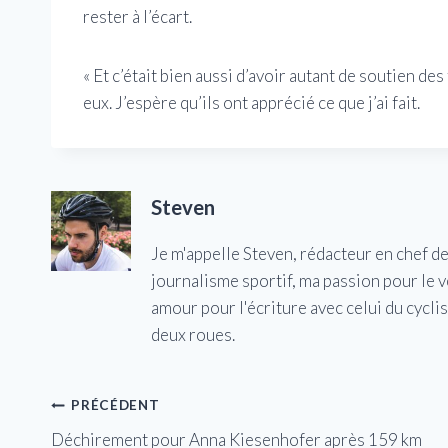
rester à l’écart.
« Et c’était bien aussi d’avoir autant de soutien de
eux. J’espère qu’ils ont apprécié ce que j’ai fait.
Steven
Je m'appelle Steven, rédacteur en chef d
journalisme sportif, ma passion pour le 
amour pour l'écriture avec celui du cycl
deux roues.
Navigation
PRÉCÉDENT
Déchirement pour Anna Kiesenhofer après 159 km