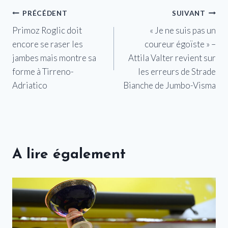
Navigation
PRÉCÉDENT
SUIVANT
Primoz Roglic doit
« Je ne suis pas un
de
encore se raser les
coureur égoïste » –
l’article
jambes mais montre sa
Attila Valter revient sur
forme à Tirreno-
les erreurs de Strade
Adriatico
Bianche de Jumbo-Visma
A lire également