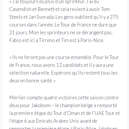
« J’ai toujours eu plus d’un sprinteur. J’ai eu
Cavendish et Bennett et cela revient à avoir Tom
Steels et Jan Svorada. Les gens oublient qu’il y a 275
courses dans l’année. Le Tour de France ne dure que
21 jours. Mon les sprinteurs ne se dérangent pas,
Fabio est ici à Tirreno et Tim est à Paris-Nice.
« Ils ne feront pas une course ensemble. Pour le Tour
de France, nous avons 12 candidats et il y aura une
sélection naturelle. Espérons qu’ils restent tous les
deux en bonne santé. »
Merlier compte quatre victoires cette saison contre
deux pour Jakobsen – le champion belge a remporté
la première étape du Tour d’Oman et de l’UAE Tour et
l’étape 6 aux Emirats Arabes Unis avant de
remporter la première étape à Paris-Nice. Jakobsen,