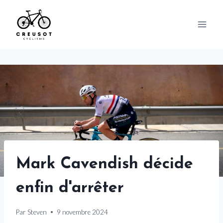
Skip
to
content
Mark Cavendish décide
enfin d'arrêter
Par
Steven
9 novembre 2024