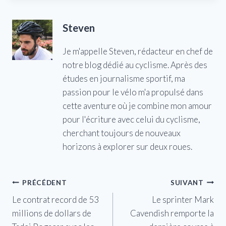
Steven
Je m'appelle Steven, rédacteur en chef de
notre blog dédié au cyclisme. Après des
études en journalisme sportif, ma
passion pour le vélo m'a propulsé dans
cette aventure où je combine mon amour
pour l'écriture avec celui du cyclisme,
cherchant toujours de nouveaux
horizons à explorer sur deux roues.
Navigation
PRÉCÉDENT
SUIVANT
Le contrat record de 53
Le sprinter Mark
de
millions de dollars de
Cavendish remporte la