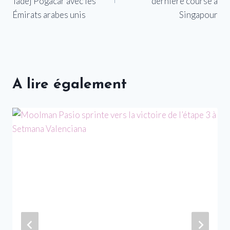
l’article
Tadej Pogacar avec les
dernière course à
Émirats arabes unis
Singapour
A lire également