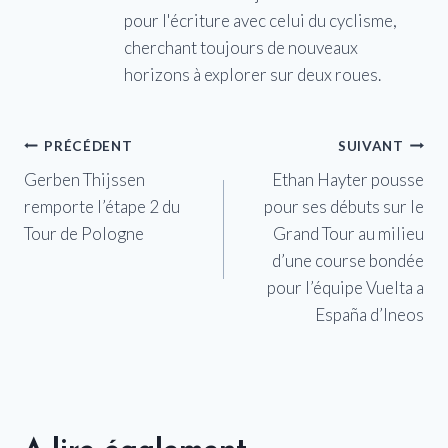
pour l'écriture avec celui du cyclisme,
cherchant toujours de nouveaux
horizons à explorer sur deux roues.
Navigation
PRÉCÉDENT
SUIVANT
Gerben Thijssen
Ethan Hayter pousse
de
remporte l’étape 2 du
pour ses débuts sur le
l’article
Tour de Pologne
Grand Tour au milieu
d’une course bondée
pour l’équipe Vuelta a
España d’Ineos