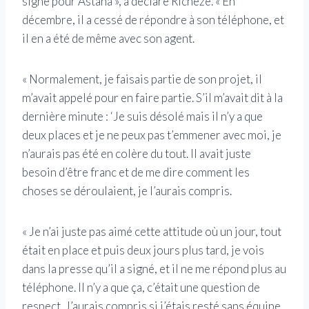
signé pour Astana », a déclaré Richeze. « En
décembre, il a cessé de répondre à son téléphone, et
il en a été de même avec son agent.
« Normalement, je faisais partie de son projet, il
m’avait appelé pour en faire partie. S’il m’avait dit à la
dernière minute : ‘Je suis désolé mais il n’y a que
deux places et je ne peux pas t’emmener avec moi, je
n’aurais pas été en colère du tout. Il avait juste
besoin d’être franc et de me dire comment les
choses se déroulaient, je l’aurais compris.
« Je n’ai juste pas aimé cette attitude où un jour, tout
était en place et puis deux jours plus tard, je vois
dans la presse qu’il a signé, et il ne me répond plus au
téléphone. Il n’y a que ça, c’était une question de
respect. J’aurais compris si j’étais resté sans équipe,