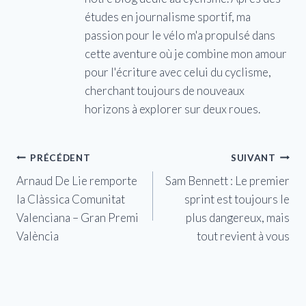
études en journalisme sportif, ma
passion pour le vélo m'a propulsé dans
cette aventure où je combine mon amour
pour l'écriture avec celui du cyclisme,
cherchant toujours de nouveaux
horizons à explorer sur deux roues.
Navigation
PRÉCÉDENT
SUIVANT
Arnaud De Lie remporte
Sam Bennett : Le premier
de
la Clàssica Comunitat
sprint est toujours le
l’article
Valenciana – Gran Premi
plus dangereux, mais
València
tout revient à vous