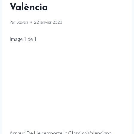
València
Par
Steven
22 janvier 2023
Image
1
de
1
Arnaud De Lie remporte la Classica Valenciana