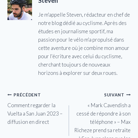
Steven
Je m'appelle Steven, rédacteur en chef de
notre blog dédié au cyclisme. Après des
études en journalisme sportif, ma
passion pour le vélo m'a propulsé dans
cette aventure où je combine mon amour
pour l'écriture avec celui du cyclisme,
cherchant toujours de nouveaux
horizons à explorer sur deux roues.
Navigation
PRÉCÉDENT
SUIVANT
Comment regarder la
« Mark Cavendish a
de
Vuelta a San Juan 2023 –
cessé de répondre à son
l’article
diffusion en direct
téléphone » – Max
Richeze prend sa retraite