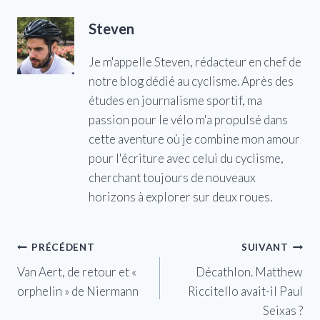
Steven
Je m'appelle Steven, rédacteur en chef de
notre blog dédié au cyclisme. Après des
études en journalisme sportif, ma
passion pour le vélo m'a propulsé dans
cette aventure où je combine mon amour
pour l'écriture avec celui du cyclisme,
cherchant toujours de nouveaux
horizons à explorer sur deux roues.
Navigation
PRÉCÉDENT
SUIVANT
Van Aert, de retour et «
Décathlon. Matthew
de
orphelin » de Niermann
Riccitello avait-il Paul
l’article
Seixas ?