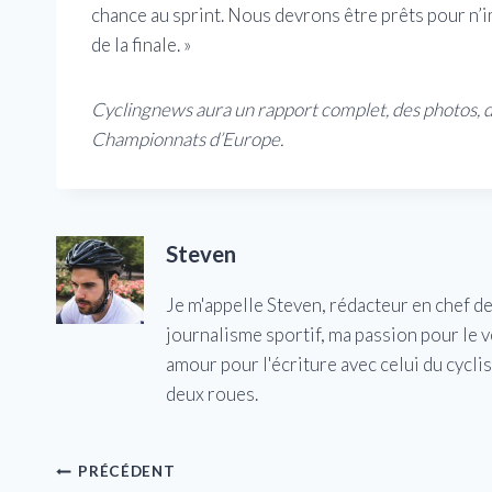
chance au sprint. Nous devrons être prêts pour n’im
de la finale. »
Cyclingnews aura un rapport complet, des photos, de
Championnats d’Europe.
Steven
Je m'appelle Steven, rédacteur en chef d
journalisme sportif, ma passion pour le 
amour pour l'écriture avec celui du cycl
deux roues.
Navigation
PRÉCÉDENT