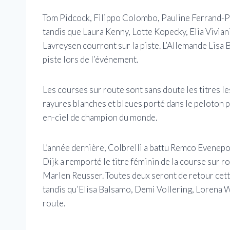
Tom Pidcock, Filippo Colombo, Pauline Ferrand-Prev
tandis que Laura Kenny, Lotte Kopecky, Elia Vivia
Lavreysen courront sur la piste. L’Allemande Lisa B
piste lors de l’événement.
Les courses sur route sont sans doute les titres le
rayures blanches et bleues porté dans le peloton p
en-ciel de champion du monde.
L’année dernière, Colbrelli a battu Remco Evenepoe
Dijk a remporté le titre féminin de la course sur 
Marlen Reusser. Toutes deux seront de retour cett
tandis qu’Elisa Balsamo, Demi Vollering, Lorena W
route.