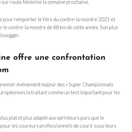
 sur route féminine la semaine prochaine.
s pour remporter le titre du contre-la-montre 2021 et
our le contre-la-montre de 48 km de cette année. Son plus
Bissegger.
ine offre une confrontation
nom
e premier événement majeur des « Super Championnats
uropéennes la traitant comme un test important pour les
us plat et plus adapté aux sprinteurs purs que le
pour les coureurs professionnels de courir sous leurs