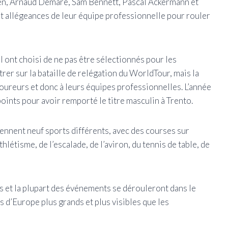
en, Arnaud Dêmare, Sam Bennett, Pascal Ackermann et
 allégeances de leur équipe professionnelle pour rouler
ont choisi de ne pas être sélectionnés pour les
er sur la bataille de relégation du WorldTour, mais la
oureurs et donc à leurs équipes professionnelles. L’année
ints pour avoir remporté le titre masculin à Trento.
nent neuf sports différents, avec des courses sur
hlétisme, de l’escalade, de l’aviron, du tennis de table, de
ns et la plupart des événements se dérouleront dans le
d’Europe plus grands et plus visibles que les