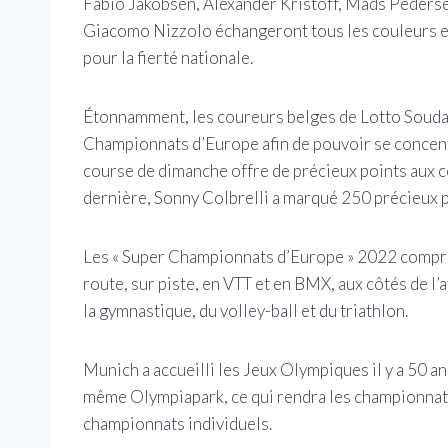
Fabio Jakobsen, Alexander Kristoff, Mads Peders
Giacomo Nizzolo échangeront tous les couleurs et
pour la fierté nationale.
Étonnamment, les coureurs belges de Lotto Soudal 
Championnats d’Europe afin de pouvoir se concentr
course de dimanche offre de précieux points aux c
dernière, Sonny Colbrelli a marqué 250 précieux po
Les « Super Championnats d’Europe » 2022 compren
route, sur piste, en VTT et en BMX, aux côtés de l’at
la gymnastique, du volley-ball et du triathlon.
Munich a accueilli les Jeux Olympiques il y a 50 a
même Olympiapark, ce qui rendra les championnats 
championnats individuels.