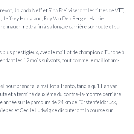
ot, Jolanda Neff et Sina Frei viseront les titres de VTT,
ni, Jeffrey Hoogland, Roy Van Den Berg et Harrie
rennauer mettra fin à sa longue carrière sur route et sur
s plus prestigieux, avec le maillot de champion d’Europe à
endant les 12 mois suivants, tout comme le maillot arc-
l pour prendre le maillot à Trento, tandis qu’Ellen van
route et a terminé deuxième du contre-la-montre derrière
e année sur le parcours de 24 km de Fürstenfeldbruck,
iebes et Cecile Ludwig se disputeront la course sur