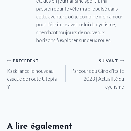
études en journalisme sportif, ma
passion pour le vélo m'a propulsé dans
cette aventure où je combine mon amour
pour l'écriture avec celui du cyclisme,
cherchant toujours de nouveaux
horizons à explorer sur deux roues.
Navigation
PRÉCÉDENT
SUIVANT
Kask lance le nouveau
Parcours du Giro d’Italie
de
casque de route Utopia
2023 | Actualité du
l’article
Y
cyclisme
A lire également