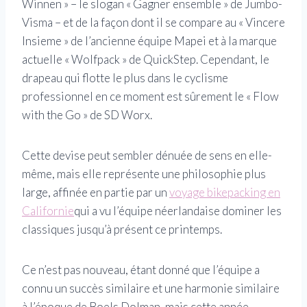
Winnen » – le slogan « Gagner ensemble » de Jumbo-
Visma – et de la façon dont il se compare au « Vincere
Insieme » de l’ancienne équipe Mapei et à la marque
actuelle « Wolfpack » de QuickStep. Cependant, le
drapeau qui flotte le plus dans le cyclisme
professionnel en ce moment est sûrement le « Flow
with the Go » de SD Worx.
Cette devise peut sembler dénuée de sens en elle-
même, mais elle représente une philosophie plus
large, affinée en partie par un
voyage bikepacking en
Californie
qui a vu l’équipe néerlandaise dominer les
classiques jusqu’à présent ce printemps.
Ce n’est pas nouveau, étant donné que l’équipe a
connu un succès similaire et une harmonie similaire
à l’époque de Boels Dolman, mais cette année,