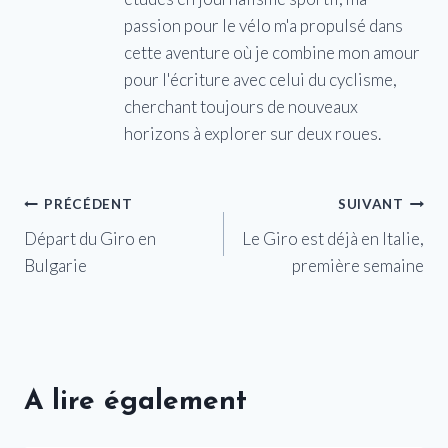
passion pour le vélo m'a propulsé dans
cette aventure où je combine mon amour
pour l'écriture avec celui du cyclisme,
cherchant toujours de nouveaux
horizons à explorer sur deux roues.
Navigation
PRÉCÉDENT
SUIVANT
Départ du Giro en
Le Giro est déjà en Italie,
de
Bulgarie
première semaine
l’article
A lire également