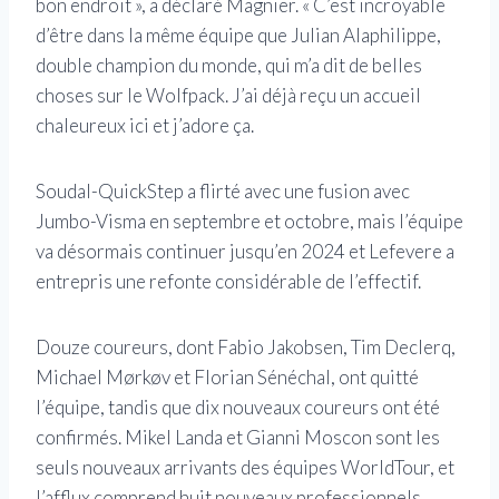
bon endroit », a déclaré Magnier. « C’est incroyable
d’être dans la même équipe que Julian Alaphilippe,
double champion du monde, qui m’a dit de belles
choses sur le Wolfpack. J’ai déjà reçu un accueil
chaleureux ici et j’adore ça.
Soudal-QuickStep a flirté avec une fusion avec
Jumbo-Visma en septembre et octobre, mais l’équipe
va désormais continuer jusqu’en 2024 et Lefevere a
entrepris une refonte considérable de l’effectif.
Douze coureurs, dont Fabio Jakobsen, Tim Declerq,
Michael Mørkøv et Florian Sénéchal, ont quitté
l’équipe, tandis que dix nouveaux coureurs ont été
confirmés. Mikel Landa et Gianni Moscon sont les
seuls nouveaux arrivants des équipes WorldTour, et
l’afflux comprend huit nouveaux professionnels,