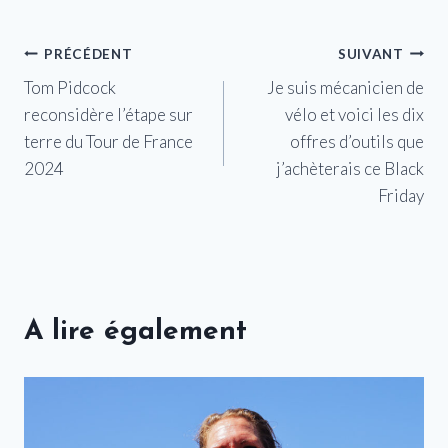
Navigation
PRÉCÉDENT
SUIVANT
Tom Pidcock
Je suis mécanicien de
de
reconsidère l’étape sur
vélo et voici les dix
l’article
terre du Tour de France
offres d’outils que
2024
j’achèterais ce Black
Friday
A lire également