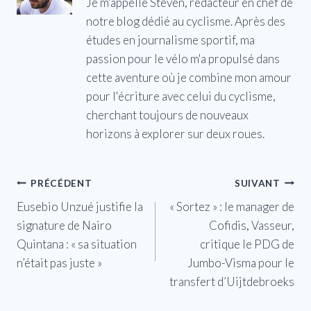
Je m'appelle Steven, rédacteur en chef de
notre blog dédié au cyclisme. Après des
études en journalisme sportif, ma
passion pour le vélo m'a propulsé dans
cette aventure où je combine mon amour
pour l'écriture avec celui du cyclisme,
cherchant toujours de nouveaux
horizons à explorer sur deux roues.
Navigation
PRÉCÉDENT
SUIVANT
Eusebio Unzué justifie la
« Sortez » : le manager de
de
signature de Nairo
Cofidis, Vasseur,
l’article
Quintana : « sa situation
critique le PDG de
n’était pas juste »
Jumbo-Visma pour le
transfert d’Uijtdebroeks