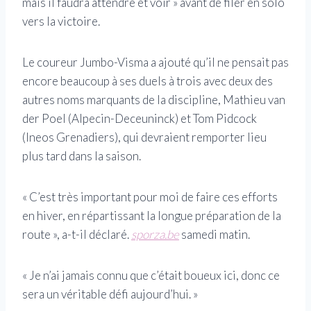
mais il faudra attendre et voir » avant de filer en solo
vers la victoire.
Le coureur Jumbo-Visma a ajouté qu’il ne pensait pas
encore beaucoup à ses duels à trois avec deux des
autres noms marquants de la discipline, Mathieu van
der Poel (Alpecin-Deceuninck) et Tom Pidcock
(Ineos Grenadiers), qui devraient remporter lieu
plus tard dans la saison.
« C’est très important pour moi de faire ces efforts
en hiver, en répartissant la longue préparation de la
route », a-t-il déclaré.
sporza.be
samedi matin.
« Je n’ai jamais connu que c’était boueux ici, donc ce
sera un véritable défi aujourd’hui. »