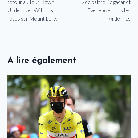
retour au Tour Down
» de battre Pogacar et
l’article
Under avec Willunga,
Evenepoel dans les
focus sur Mount Lofty
Ardennes
A lire également