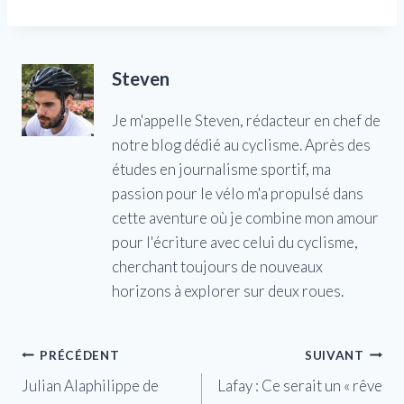
Steven
Je m'appelle Steven, rédacteur en chef de
notre blog dédié au cyclisme. Après des
études en journalisme sportif, ma
passion pour le vélo m'a propulsé dans
cette aventure où je combine mon amour
pour l'écriture avec celui du cyclisme,
cherchant toujours de nouveaux
horizons à explorer sur deux roues.
Navigation
PRÉCÉDENT
SUIVANT
Julian Alaphilippe de
Lafay : Ce serait un « rêve
de