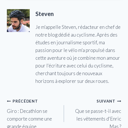
Steven
Je m'appelle Steven, rédacteur en chef de
notre blog dédié au cyclisme. Après des
études en journalisme sportif, ma
passion pour le vélo m'a propulsé dans
cette aventure où je combine mon amour
pour l'écriture avec celui du cyclisme,
cherchant toujours de nouveaux
horizons à explorer sur deux roues.
Navigation
PRÉCÉDENT
SUIVANT
Giro : Decathlon se
Que se passe-t-il avec
de
comporte comme une
les vêtements d'Enric
l’article
grande équipe
Mas ?