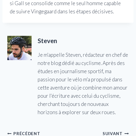
si Gall se consolide comme le seul homme capable
de suivre Vingegaard dans les étapes décisives.
Steven
Je m'appelle Steven, rédacteur en chef de
notre blog dédié au cyclisme. Après des
études en journalisme sportif, ma
passion pour le vélo m'a propulsé dans
cette aventure où je combine mon amour
pour l'écriture avec celui du cyclisme,
cherchant toujours de nouveaux
horizons à explorer sur deux roues.
Navigation
PRÉCÉDENT
SUIVANT