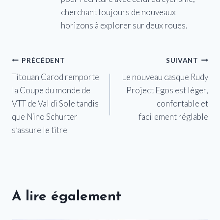
cherchant toujours de nouveaux
horizons à explorer sur deux roues.
Navigation
PRÉCÉDENT
SUIVANT
Titouan Carod remporte
Le nouveau casque Rudy
de
la Coupe du monde de
Project Egos est léger,
l’article
VTT de Val di Sole tandis
confortable et
que Nino Schurter
facilement réglable
s’assure le titre
A lire également