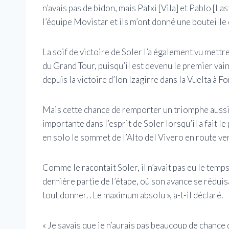
n’avais pas de bidon, mais Patxi [Vila] et Pablo [Las
l’équipe Movistar et ils m’ont donné une bouteille d
La soif de victoire de Soler l’a également vu mettr
du Grand Tour, puisqu’il est devenu le premier vai
depuis la victoire d’Ion Izagirre dans la Vuelta à F
Mais cette chance de remporter un triomphe aussi r
importante dans l’esprit de Soler lorsqu’il a fait 
en solo le sommet de l’Alto del Vivero en route ver
Comme le racontait Soler, il n’avait pas eu le temps 
dernière partie de l’étape, où son avance se réduisa
tout donner. . Le maximum absolu », a-t-il déclaré.
« Je savais que je n’aurais pas beaucoup de chance 