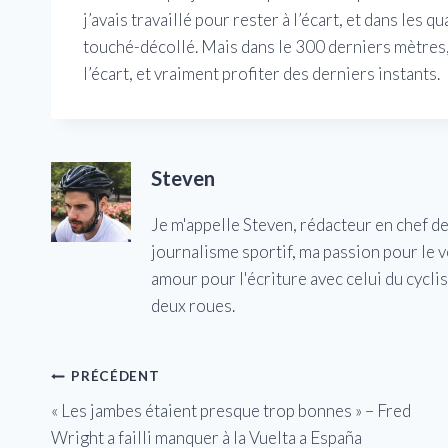
j’avais travaillé pour rester à l’écart, et dans les 
touché-décollé. Mais dans le 300 derniers mètres, 
l’écart, et vraiment profiter des derniers instants.
Steven
Je m'appelle Steven, rédacteur en chef d
journalisme sportif, ma passion pour le 
amour pour l'écriture avec celui du cycl
deux roues.
Navigation
PRÉCÉDENT
« Les jambes étaient presque trop bonnes » – Fred
de
Wright a failli manquer à la Vuelta a España