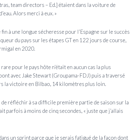
tras, team directors – Ed.] étaient dans la voiture de
’eau. Alors merci à eux. »
e fin à une longue sécheresse pour l’Espagne sur le succès
nqueur du pays sur les étapes GT en 122 jours de course,
ormigal en 2020.
are pour le pays hôte n’était en aucun cas la plus
le pont avec Jake Stewart (Groupama-FDJ) puis a traversé
s la victoire en Bilbao, 14 kilomètres plus loin.
de réfléchir à sa difficile première partie de saison sur la
it parfois à moins de cinq secondes, « juste que j’allais
dans un sprint parce que je serais fatigué de la façon dont