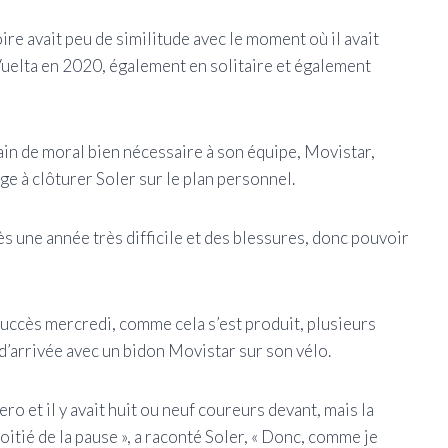
ire avait peu de similitude avec le moment où il avait
uelta en 2020, également en solitaire et également
ain de moral bien nécessaire à son équipe, Movistar,
age à clôturer Soler sur le plan personnel.
ès une année très difficile et des blessures, donc pouvoir
succès mercredi, comme cela s’est produit, plusieurs
d’arrivée avec un bidon Movistar sur son vélo.
ero et il y avait huit ou neuf coureurs devant, mais la
oitié de la pause », a raconté Soler, « Donc, comme je