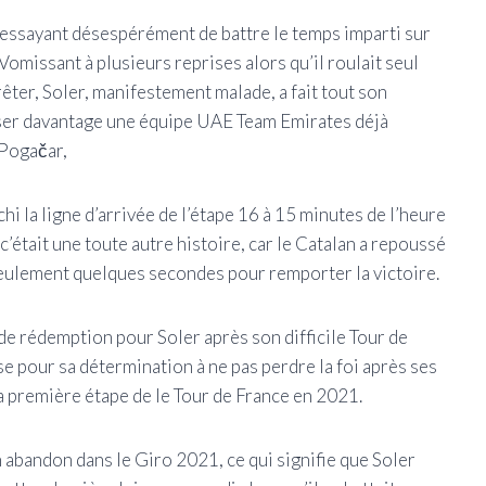
r essayant désespérément de battre le temps imparti sur
Vomissant à plusieurs reprises alors qu’il roulait seul
arrêter, Soler, manifestement malade, a fait tout son
uiser davantage une équipe UAE Team Emirates déjà
j Pogačar,
chi la ligne d’arrivée de l’étape 16 à 15 minutes de l’heure
 c’était une toute autre histoire, car le Catalan a repoussé
seulement quelques secondes pour remporter la victoire.
e de rédemption pour Soler après son difficile Tour de
nse pour sa détermination à ne pas perdre la foi après ses
la première étape de le Tour de France en 2021.
n abandon dans le Giro 2021, ce qui signifie que Soler