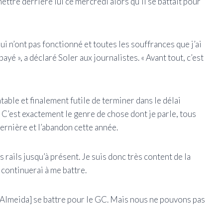
tre derrière lui ce mercredi alors qu’il se battait pour
ui n’ont pas fonctionné et toutes les souffrances que j’ai
ayé », a déclaré Soler aux journalistes. « Avant tout, c’est
able et finalement futile de terminer dans le délai
 « C’est exactement le genre de chose dont je parle, tous
dernière et l’abandon cette année.
s rails jusqu’à présent. Je suis donc très content de la
 continuerai à me battre.
 [Almeida] se battre pour le GC. Mais nous ne pouvons pas