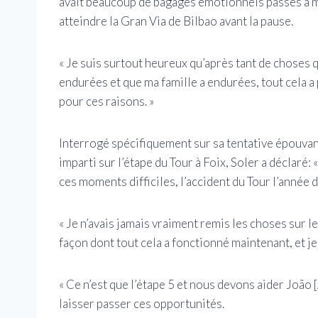
avait beaucoup de bagages émotionnels passés à met
atteindre la Gran Via de Bilbao avant la pause.
« Je suis surtout heureux qu’après tant de choses q
endurées et que ma famille a endurées, tout cela a p
pour ces raisons. »
Interrogé spécifiquement sur sa tentative épouvant
imparti sur l’étape du Tour à Foix, Soler a déclaré:
ces moments difficiles, l’accident du Tour l’année 
« Je n’avais jamais vraiment remis les choses sur le
façon dont tout cela a fonctionné maintenant, et je
« Ce n’est que l’étape 5 et nous devons aider João
laisser passer ces opportunités.