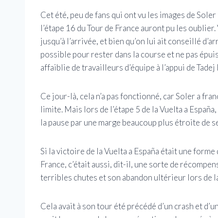
Cet été, peu de fans qui ont vu les images de Sole
l’étape 16 du Tour de France auront pu les oublier. 
jusqu’à l’arrivée, et bien qu’on lui ait conseillé d’
possible pour rester dans la course et ne pas ép
affaiblie de travailleurs d’équipe à l’appui de Tade
Ce jour-là, cela n’a pas fonctionné, car Soler a fran
limite. Mais lors de l’étape 5 de la Vuelta a España,
la pause par une marge beaucoup plus étroite de 
Si la victoire de la Vuelta a España était une form
France, c’était aussi, dit-il, une sorte de récompe
terribles chutes et son abandon ultérieur lors de 
Cela avait à son tour été précédé d’un crash et d’u