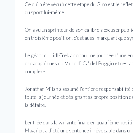
Ce qui a été vécu à cette étape du Giro est le refle
du sport lui-même.
On a vu un sprinteur de son calibre s'excuser pub
en troisième position, c'est aussi marquant que s
Le géant du Lidl-Trek a connu une journée d'une e
orographiques du Muro di Ca' del Poggio et restant 
complexe.
Jonathan Milan a assumé l'entière responsabilité d
toute la journée et désignant sa propre position d
la défaite.
L'entrée dans la variante finale en quatrième posit
Magnier, a dicté une sentence irrévocable dans un