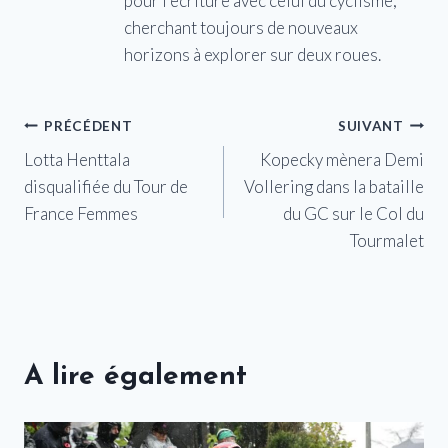
pour l'écriture avec celui du cyclisme,
cherchant toujours de nouveaux
horizons à explorer sur deux roues.
Navigation
PRÉCÉDENT
SUIVANT
Lotta Henttala
Kopecky mènera Demi
de
disqualifiée du Tour de
Vollering dans la bataille
l’article
France Femmes
du GC sur le Col du
Tourmalet
A lire également