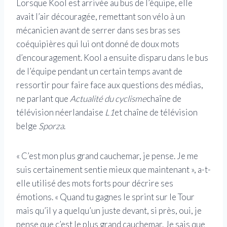
Lorsque Kool est arrivée au bus de l’équipe, elle
avait l’air découragée, remettant son vélo à un
mécanicien avant de serrer dans ses bras ses
coéquipières qui lui ont donné de doux mots
d’encouragement. Kool a ensuite disparu dans le bus
de l’équipe pendant un certain temps avant de
ressortir pour faire face aux questions des médias,
ne parlant que
Actualité du cyclisme
chaîne de
télévision néerlandaise
L1
et chaîne de télévision
belge
Sporza
.
« C’est mon plus grand cauchemar, je pense. Je me
suis certainement sentie mieux que maintenant », a-t-
elle utilisé des mots forts pour décrire ses
émotions. « Quand tu gagnes le sprint sur le Tour
mais qu’il y a quelqu’un juste devant, si près, oui, je
pense que c’est le plus grand cauchemar. Je sais que