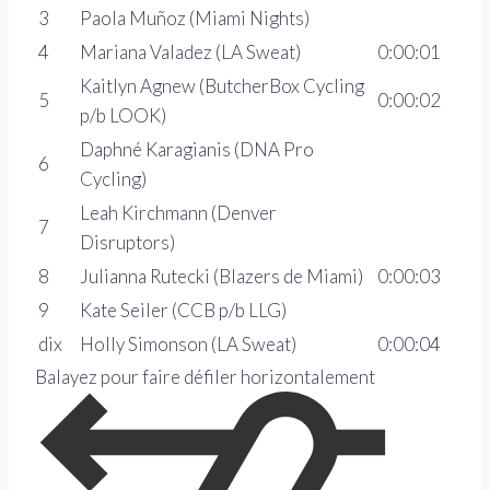
3
Paola Muñoz (Miami Nights)
4
Mariana Valadez (LA Sweat)
0:00:01
Kaitlyn Agnew (ButcherBox Cycling
5
0:00:02
p/b LOOK)
Daphné Karagianis (DNA Pro
6
Cycling)
Leah Kirchmann (Denver
7
Disruptors)
8
Julianna Rutecki (Blazers de Miami)
0:00:03
9
Kate Seiler (CCB p/b LLG)
dix
Holly Simonson (LA Sweat)
0:00:04
Balayez pour faire défiler horizontalement