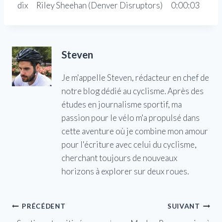
dix
Riley Sheehan (Denver Disruptors)
0:00:03
Steven
Je m'appelle Steven, rédacteur en chef de
notre blog dédié au cyclisme. Après des
études en journalisme sportif, ma
passion pour le vélo m'a propulsé dans
cette aventure où je combine mon amour
pour l'écriture avec celui du cyclisme,
cherchant toujours de nouveaux
horizons à explorer sur deux roues.
Navigation
PRÉCÉDENT
SUIVANT