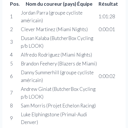
Pos.
Nom du coureur (pays) Équipe
Résultat
Jordan Parra (groupe cycliste
1
1:01:28
américain)
2
Clever Martinez (Miami Nights)
0:00:01
Dusan Kalaba (ButcherBox Cycling
3
p/b LOOK)
4
Alfredo Rodriguez (Miami Nights)
5
Brandon Feehery (Blazers de Miami)
Danny Summerhill (groupe cycliste
6
0:00:02
américain)
Andrew Giniat (ButcherBox Cycling
7
p/b LOOK)
8
Sam Morris (Projet Echelon Racing)
Luke Elphingstone (Primal-Audi
9
Denver)