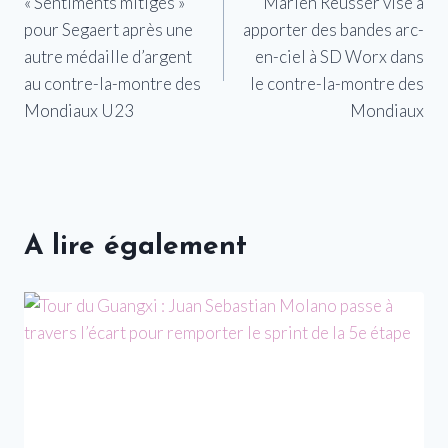
« Sentiments mitigés »
Marlen Reusser vise à
de
pour Segaert après une
apporter des bandes arc-
l’article
autre médaille d’argent
en-ciel à SD Worx dans
au contre-la-montre des
le contre-la-montre des
Mondiaux U23
Mondiaux
A lire également