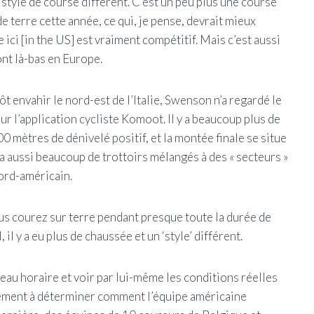
n style de course différent. C’est un peu plus une course
de terre cette année, ce qui, je pense, devrait mieux
ici [in the US] est vraiment compétitif. Mais c’est aussi
ont là-bas en Europe.
 envahir le nord-est de l’Italie, Swenson n’a regardé le
ur l’application cycliste Komoot. Il y a beaucoup plus de
0 mètres de dénivelé positif, et la montée finale se situe
y a aussi beaucoup de trottoirs mélangés à des « secteurs »
nord-américain.
vous courez sur terre pendant presque toute la durée de
il y a eu plus de chaussée et un ‘style’ différent.
eau horaire et voir par lui-même les conditions réelles
galement à déterminer comment l’équipe américaine