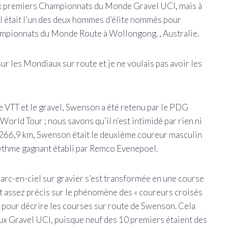
aux premiers Championnats du Monde Gravel UCI, mais à
 il était l’un des deux hommes d’élite nommés pour
hampionnats du Monde Route à Wollongong. , Australie.
ur les Mondiaux sur route et je ne voulais pas avoir les
 le VTT et le gravel, Swenson a été retenu par le PDG
World Tour ; nous savons qu’il n’est intimidé par rien ni
e 266,9 km, Swenson était le deuxième coureur masculin
rythme gagnant établi par Remco Evenepoel.
 arc-en-ciel sur gravier s’est transformée en une course
ait assez précis sur le phénomène des « coureurs croisés
isé pour décrire les courses sur route de Swenson. Cela
aux Gravel UCI, puisque neuf des 10 premiers étaient des