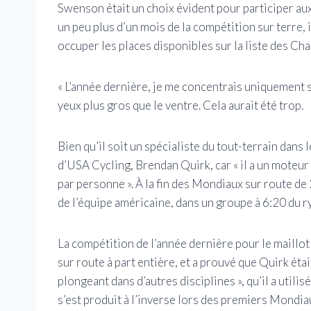
Swenson était un choix évident pour participer 
un peu plus d’un mois de la compétition sur terre,
occuper les places disponibles sur la liste des C
« L’année dernière, je me concentrais uniquement s
yeux plus gros que le ventre. Cela aurait été trop.
Bien qu’il soit un spécialiste du tout-terrain dans
d’USA Cycling, Brendan Quirk, car « il a un moteur 
par personne ». À la fin des Mondiaux sur route d
de l’équipe américaine, dans un groupe à 6:20 du 
La compétition de l’année dernière pour le maillot
sur route à part entière, et a prouvé que Quirk ét
plongeant dans d’autres disciplines », qu’il a util
s’est produit à l’inverse lors des premiers Mondi