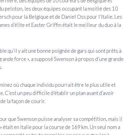
 dernière, des équipes de 10 coureurs de Belgique et
 du peloton, les deux équipes occupant la moitié des 10
sch pour la Belgique et de Daniel Oss pour l’Italie. Les
s d’élite et Easter Griffin était le meilleur du duo à la
le qu’il y ait une bonne poignée de gars qui sont prêts à
s grande force », a supposé Swenson à propos d’une grande
s.
minez où chaque individu pourrait être le plus utile et
 C’est un peu difficile d’établir un plan avant d’avoir
de la façon de courir.
pour que Swenson puisse analyser sa compétition, mais il
» était en Italie pour la course de 169 km. Un seul nom a