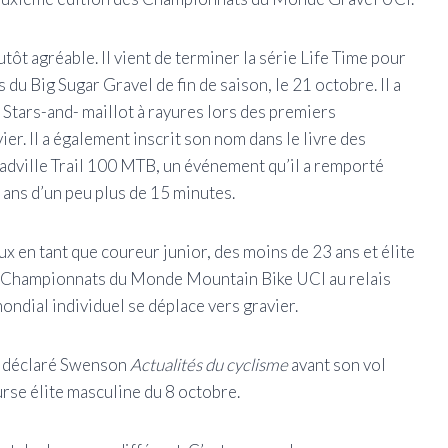
ôt agréable. Il vient de terminer la série Life Time pour
s du Big Sugar Gravel de fin de saison, le 21 octobre. Il a
 Stars-and- maillot à rayures lors des premiers
er. Il a également inscrit son nom dans le livre des
adville Trail 100 MTB, un événement qu’il a remporté
t ans d’un peu plus de 15 minutes.
 en tant que coureur junior, des moins de 23 ans et élite
ux Championnats du Monde Mountain Bike UCI au relais
ondial individuel se déplace vers gravier.
, a déclaré Swenson
Actualités du cyclisme
avant son vol
ourse élite masculine du 8 octobre.