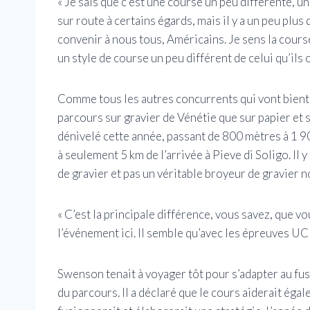
« Je sais que c’est une course un peu différente, u
sur route à certains égards, mais il y a un peu plus 
convenir à nous tous, Américains. Je sens la course 
un style de course un peu différent de celui qu’ils 
Comme tous les autres concurrents qui vont bientôt
parcours sur gravier de Vénétie que sur papier et s
dénivelé cette année, passant de 800 mètres à 1 90
à seulement 5 km de l’arrivée à Pieve di Soligo. Il 
de gravier et pas un véritable broyeur de gravier 
« C’est la principale différence, vous savez, que 
l’événement ici. Il semble qu’avec les épreuves UCI, 
Swenson tenait à voyager tôt pour s’adapter au fus
du parcours. Il a déclaré que le cours aiderait é