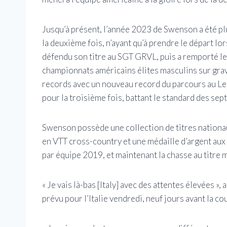
Jusqu’à présent, l’année 2023 de Swenson a été plut
la deuxième fois, n’ayant qu’à prendre le départ lor
défendu son titre au SGT GRVL, puis a remporté le
championnats américains élites masculins sur gravi
records avec un nouveau record du parcours au Le
pour la troisième fois, battant le standard des sep
Swenson possède une collection de titres nationaux
en VTT cross-country et une médaille d’argent a
par équipe 2019, et maintenant la chasse au titre m
« Je vais là-bas [Italy] avec des attentes élevées »
prévu pour l’Italie vendredi, neuf jours avant la c