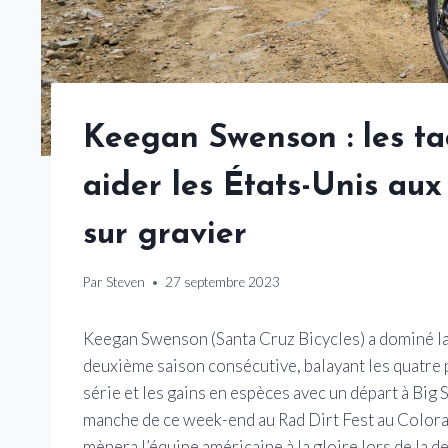
Keegan Swenson : les ta
aider les États-Unis a
sur gravier
Par
Steven
27 septembre 2023
Keegan Swenson (Santa Cruz Bicycles) a dominé la 
deuxième saison consécutive, balayant les quatre
série et les gains en espèces avec un départ à Big 
manche de ce week-end au Rad Dirt Fest au Colorado
mènera l’équipe américaine à la gloire lors de l