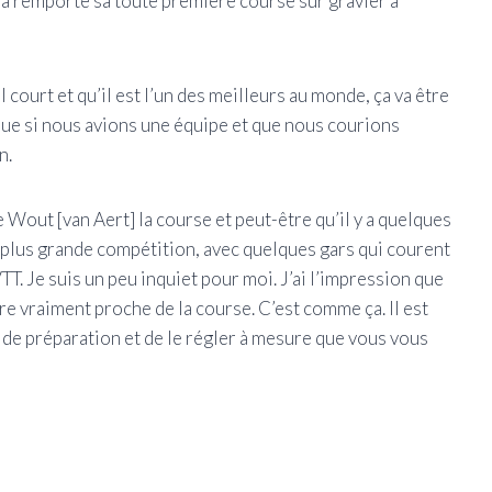
 a remporté sa toute première course sur gravier à
court et qu’il est l’un des meilleurs au monde, ça va être
e que si nous avions une équipe et que nous courions
n.
Wout [van Aert] la course et peut-être qu’il y a quelques
a plus grande compétition, avec quelques gars qui courent
T. Je suis un peu inquiet pour moi. J’ai l’impression que
tre vraiment proche de la course. C’est comme ça. Il est
 de préparation et de le régler à mesure que vous vous