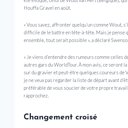
été évoqué, celui de Wout van Aert (Belgique), qui
Houffa Gravel en août.
« Vous savez, affronter quelqu’un comme Wout, s’il 
difficile de le battre en tête-à-tête. Mais je pens
ensemble, tout serait possible », a déclaré Swenso
« Je viens d’entendre des rumeurs comme celles de 
autres gars du WorldTour. À mon avis, ce seront l
sur du gravier et peut-être quelques coureurs de VT
je ne veux pas regarder la liste de départ avant d’ê
préférable de vous soucier de votre propre travail
rapprochez.
Changement croisé