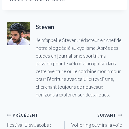
Steven
Je m'appelle Steven, rédacteur en chef de
notre blog dédié au cyclisme. Après des
études en journalisme sportif, ma
passion pour le vélo m'a propulsé dans
cette aventure où je combine mon amour
pour l'écriture avec celui du cyclisme,
cherchant toujours de nouveaux
horizons à explorer sur deux roues.
Navigation
PRÉCÉDENT
SUIVANT
Festival Elsy Jacobs :
Vollering ouvrira la voie
de