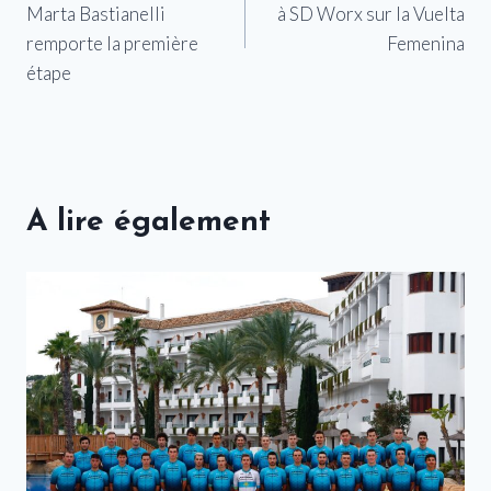
Marta Bastianelli
à SD Worx sur la Vuelta
l’article
remporte la première
Femenina
étape
A lire également