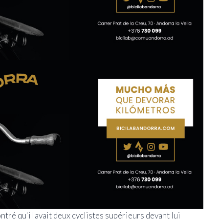
tré qu'il avait deux cyclistes supérieurs devant lui