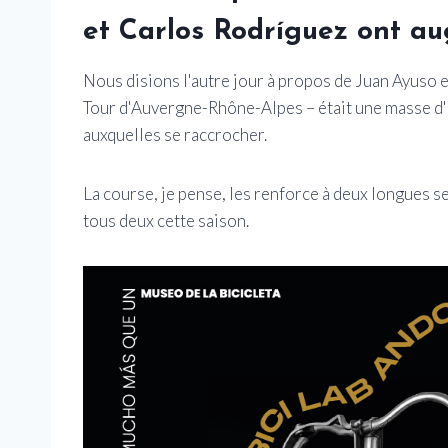
et Carlos Rodríguez ont 
Nous disions l'autre jour à propos de Juan Ayuso 
Tour d'Auvergne-Rhône-Alpes – était une masse d'
auxquelles se raccrocher.
La course, je pense, les renforce à deux longues s
tous deux cette saison.