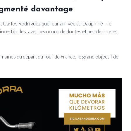
augmenté davantage
et Carlos Rodríguez que leur arrivée au Dauphiné – le
incertitudes, avec beaucoup de doutes et peu de choses
emaines du départ du Tour de France, le grand objectif de