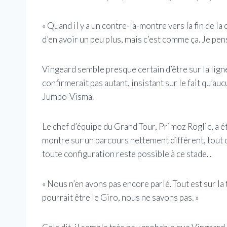
« Quand il y a un contre-la-montre vers la fin de la 
d’en avoir un peu plus, mais c’est comme ça. Je pen
Vingeard semble presque certain d’être sur la ligne
confirmerait pas autant, insistant sur le fait qu’au
Jumbo-Visma.
Le chef d’équipe du Grand Tour, Primoz Roglic, a ét
montre sur un parcours nettement différent, tout 
toute configuration reste possible à ce stade. .
« Nous n’en avons pas encore parlé. Tout est sur la t
pourrait être le Giro, nous ne savons pas. »