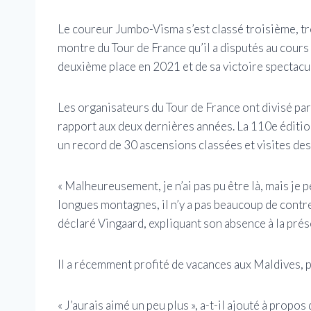
Le coureur Jumbo-Visma s’est classé troisième, tr
montre du Tour de France qu’il a disputés au cours 
deuxième place en 2021 et de sa victoire spectacul
Les organisateurs du Tour de France ont divisé pa
rapport aux deux dernières années. La 110e éditio
un record de 30 ascensions classées et visites de
« Malheureusement, je n’ai pas pu être là, mais je pe
longues montagnes, il n’y a pas beaucoup de contre
déclaré Vingaard, expliquant son absence à la prés
Il a récemment profité de vacances aux Maldives, pu
« J’aurais aimé un peu plus », a-t-il ajouté à propo