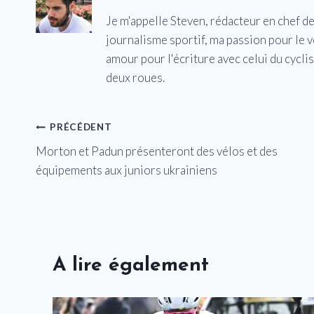
Je m'appelle Steven, rédacteur en chef d
journalisme sportif, ma passion pour le 
amour pour l'écriture avec celui du cycl
deux roues.
Navigation
PRÉCÉDENT
Morton et Padun présenteront des vélos et des
de
équipements aux juniors ukrainiens
l’article
A lire également