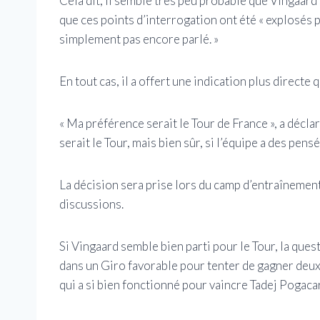
Cela dit, il semble très peu probable que Vingaard 
que ces points d’interrogation ont été « explosés pl
simplement pas encore parlé. »
En tout cas, il a offert une indication plus directe q
« Ma préférence serait le Tour de France », a déclar
serait le Tour, mais bien sûr, si l’équipe a des pens
La décision sera prise lors du camp d’entraîneme
discussions.
Si Vingaard semble bien parti pour le Tour, la quest
dans un Giro favorable pour tenter de gagner deux 
qui a si bien fonctionné pour vaincre Tadej Pogacar