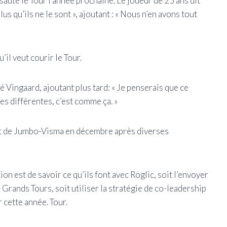
saute le Tour l’année prochaine. Le joueur de 25 ans dit
us qu’ils ne le sont », ajoutant : « Nous n’en avons tout
u’il veut courir le Tour.
é Vingaard, ajoutant plus tard: « Je penserais que ce
ées différentes, c’est comme ça. »
nt de Jumbo-Visma en décembre après diverses
ion est de savoir ce qu’ils font avec Roglic, soit l’envoyer
Grands Tours, soit utiliser la stratégie de co-leadership
 cette année. Tour.