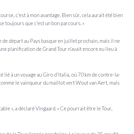
course, c’est à mon avantage. Bien sûr, cela aurait été bien
se toujours que c’est un bon parcours. »
 de départ au Pays basque en juillet prochain, mais il ne
cune planification de Grand Tour n’avait encore eu lieu à
é lié à un voyage au Giro d’Italia, où 70 km de contre-la-
comme le vainqueur du maillot vert Wout van Aert, mais
able », a déclaré Vingaard. « Ce pourrait être le Tour,