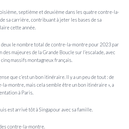
oisième, septième et deuxième dans les quatre contre-la-
de sa carrière, contribuant à jeter les bases de sa
aire cette année.
r deux le nombre total de contre-la-montre pour 2023 par
n des majeures de la Grande Boucle sur l’escalade, avec
s cinq massifs montagneux français.
nse que c’est un bon itinéraire. Il y a un peu de tout : de
-la-montre, mais cela semble être un bon itinéraire », a
entation à Paris.
is est arrivé tôt à Singapour avec sa famille.
s des contre-la-montre.