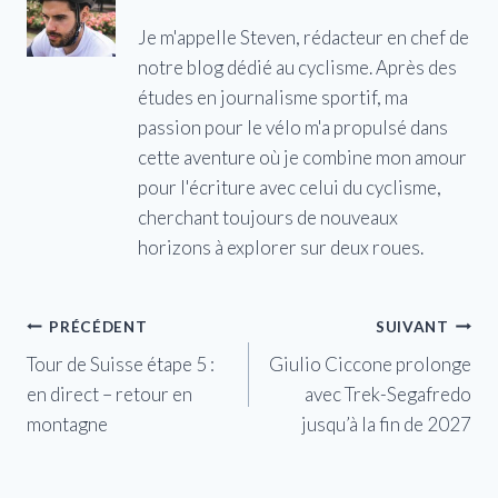
Je m'appelle Steven, rédacteur en chef de
notre blog dédié au cyclisme. Après des
études en journalisme sportif, ma
passion pour le vélo m'a propulsé dans
cette aventure où je combine mon amour
pour l'écriture avec celui du cyclisme,
cherchant toujours de nouveaux
horizons à explorer sur deux roues.
Navigation
PRÉCÉDENT
SUIVANT
Tour de Suisse étape 5 :
Giulio Ciccone prolonge
de
en direct – retour en
avec Trek-Segafredo
l’article
montagne
jusqu’à la fin de 2027