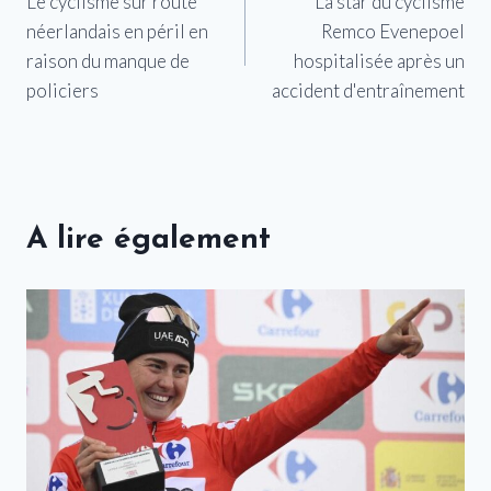
Le cyclisme sur route
La star du cyclisme
de
néerlandais en péril en
Remco Evenepoel
l’article
raison du manque de
hospitalisée après un
policiers
accident d'entraînement
A lire également