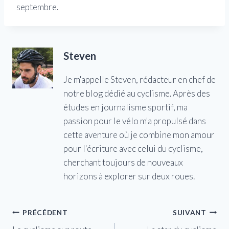
septembre.
Steven
Je m'appelle Steven, rédacteur en chef de
notre blog dédié au cyclisme. Après des
études en journalisme sportif, ma
passion pour le vélo m'a propulsé dans
cette aventure où je combine mon amour
pour l'écriture avec celui du cyclisme,
cherchant toujours de nouveaux
horizons à explorer sur deux roues.
Navigation
PRÉCÉDENT
SUIVANT