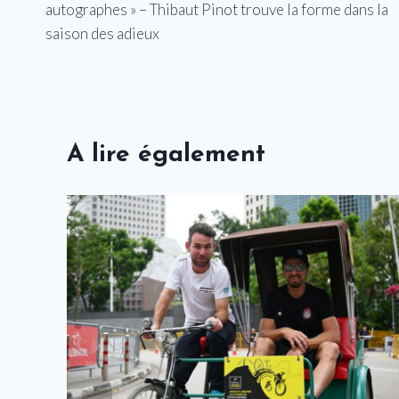
autographes » – Thibaut Pinot trouve la forme dans la
l’article
saison des adieux
A lire également