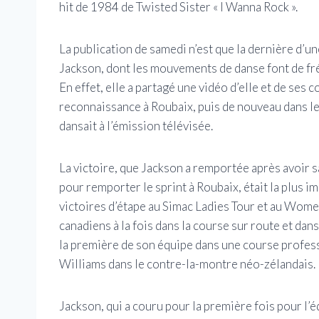
hit de 1984 de Twisted Sister « I Wanna Rock ».
La publication de samedi n’est que la dernière d’u
Jackson, dont les mouvements de danse font de fré
En effet, elle a partagé une vidéo d’elle et de ses
reconnaissance à Roubaix, puis de nouveau dans le
dansait à l’émission télévisée.
La victoire, que Jackson a remportée après avoir 
pour remporter le sprint à Roubaix, était la plus 
victoires d’étape au Simac Ladies Tour et au Women
canadiens à la fois dans la course sur route et dan
la première de son équipe dans une course profess
Williams dans le contre-la-montre néo-zélandais.
Jackson, qui a couru pour la première fois pour l’