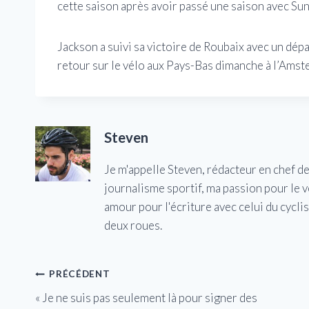
cette saison après avoir passé une saison avec Sun
Jackson a suivi sa victoire de Roubaix avec un dépa
retour sur le vélo aux Pays-Bas dimanche à l’Amst
Steven
Je m'appelle Steven, rédacteur en chef d
journalisme sportif, ma passion pour le 
amour pour l'écriture avec celui du cycl
deux roues.
Navigation
PRÉCÉDENT
« Je ne suis pas seulement là pour signer des
de