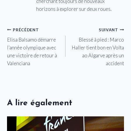
cherchant toujours de nouveaux
horizons à explorer sur deux roues.
Navigation
PRÉCÉDENT
SUIVANT
Elisa Balsamo démarre
Blessé à pied : Marco
de
l’année olympique avec
Haller tient bon en Volta
l’article
une victoire de retour à
ao Algarve après un
Valenciana
accident
A lire également