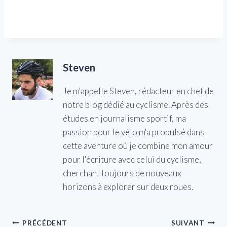
Steven
Je m'appelle Steven, rédacteur en chef de
notre blog dédié au cyclisme. Après des
études en journalisme sportif, ma
passion pour le vélo m'a propulsé dans
cette aventure où je combine mon amour
pour l'écriture avec celui du cyclisme,
cherchant toujours de nouveaux
horizons à explorer sur deux roues.
Navigation
PRÉCÉDENT
SUIVANT