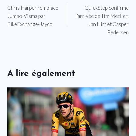
Chris Harper remplace
QuickStep confirme
de
Jumbo-Visma par
l’arrivée de Tim Merlier,
l’article
BikeExchange-Jayco
Jan Hirt et Casper
Pedersen
A lire également