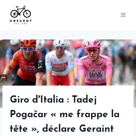
Skip
to
content
Giro d'Italia : Tadej
Pogačar « me frappe la
tête », déclare Geraint