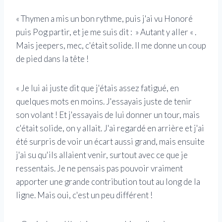
« Thymen a mis un bon rythme, puis j'ai vu Honoré
puis Pog partir, et je me suis dit : » Autant y aller « .
Mais jeepers, mec, c'était solide. Il me donne un coup
de pied dans la tête !
« Je lui ai juste dit que j'étais assez fatigué, en
quelques mots en moins. J'essayais juste de tenir
son volant ! Et j'essayais de lui donner un tour, mais
c'était solide, on y allait. J'ai regardé en arrière et j'ai
été surpris de voir un écart aussi grand, mais ensuite
j'ai su qu'ils allaient venir, surtout avec ce que je
ressentais. Je ne pensais pas pouvoir vraiment
apporter une grande contribution tout au long de la
ligne. Mais oui, c'est un peu différent !