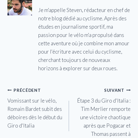
Je m'appelle Steven, rédacteur en chef de
notre blog dédié au cyclisme. Après des
études en journalisme sportif, ma
passion pour le vélo m'a propulsé dans
cette aventure où je combine mon amour
pour l'écriture avec celui du cyclisme,
cherchant toujours de nouveaux
horizons à explorer sur deux roues.
Navigation
PRÉCÉDENT
SUIVANT
Vomissant sur le vélo,
Étape 3 du Giro d'Italia :
de
Romain Bardet subit des
Tim Merlier remporte
l’article
déboires dès le début du
une victoire chaotique
Giro d'Italia
après que Pogacar et
Thomas passent à