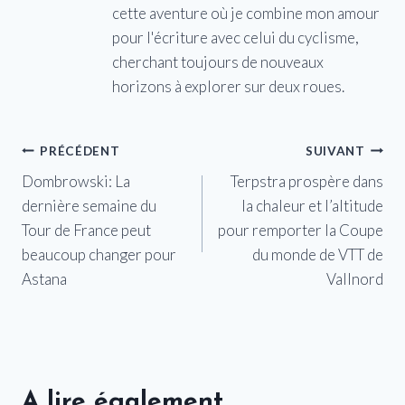
cette aventure où je combine mon amour
pour l'écriture avec celui du cyclisme,
cherchant toujours de nouveaux
horizons à explorer sur deux roues.
Navigation
PRÉCÉDENT
SUIVANT
Dombrowski: La
Terpstra prospère dans
de
dernière semaine du
la chaleur et l’altitude
l’article
Tour de France peut
pour remporter la Coupe
beaucoup changer pour
du monde de VTT de
Astana
Vallnord
A lire également