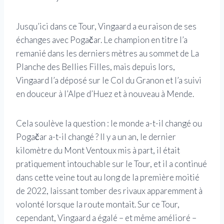
Jusqu’ici dans ce Tour, Vingaard a eu raison de ses
échanges avec Pogačar. Le champion en titre l’a
remanié dans les derniers mètres au sommet de La
Planche des Bellies Filles, mais depuis lors,
Vingaard l’a déposé sur le Col du Granon et l’a suivi
en douceur à l’Alpe d’Huez et à nouveau à Mende.
Cela soulève la question : le monde a-t-il changé ou
Pogačar a-t-il changé ? Il y a un an, le dernier
kilomètre du Mont Ventoux mis à part, il était
pratiquement intouchable sur le Tour, et il a continué
dans cette veine tout au long de la première moitié
de 2022, laissant tomber des rivaux apparemment à
volonté lorsque la route montait. Sur ce Tour,
cependant, Vingaard a égalé – et même amélioré –