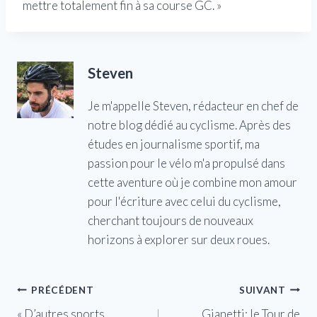
mettre totalement fin à sa course GC. »
Steven
Je m'appelle Steven, rédacteur en chef de
notre blog dédié au cyclisme. Après des
études en journalisme sportif, ma
passion pour le vélo m'a propulsé dans
cette aventure où je combine mon amour
pour l'écriture avec celui du cyclisme,
cherchant toujours de nouveaux
horizons à explorer sur deux roues.
Navigation
PRÉCÉDENT
SUIVANT
« D’autres sports
Gianetti: le Tour de