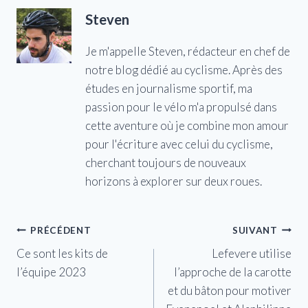
Steven
Je m'appelle Steven, rédacteur en chef de
notre blog dédié au cyclisme. Après des
études en journalisme sportif, ma
passion pour le vélo m'a propulsé dans
cette aventure où je combine mon amour
pour l'écriture avec celui du cyclisme,
cherchant toujours de nouveaux
horizons à explorer sur deux roues.
Navigation
PRÉCÉDENT
SUIVANT
Ce sont les kits de
Lefevere utilise
de
l’équipe 2023
l’approche de la carotte
l’article
et du bâton pour motiver