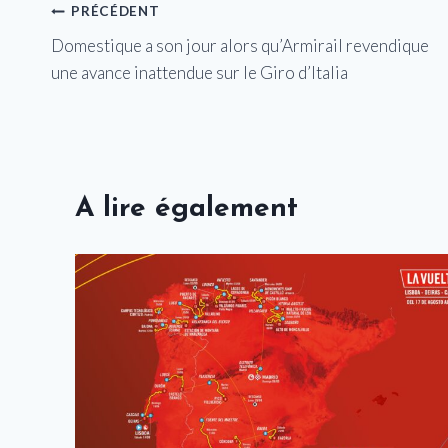
Navigation
PRÉCÉDENT
Domestique a son jour alors qu’Armirail revendique
de
une avance inattendue sur le Giro d’Italia
l’article
A lire également