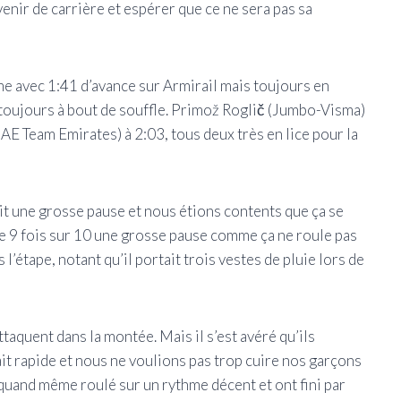
enir de carrière et espérer que ce ne sera pas sa
 avec 1:41 d’avance sur Armirail mais toujours en
 toujours à bout de souffle. Primož Roglič (Jumbo-Visma)
AE Team Emirates) à 2:03, tous deux très en lice pour la
ait une grosse pause et nous étions contents que ça se
e 9 fois sur 10 une grosse pause comme ça ne roule pas
 l’étape, notant qu’il portait trois vestes de pluie lors de
ttaquent dans la montée. Mais il s’est avéré qu’ils
ait rapide et nous ne voulions pas trop cuire nos garçons
 quand même roulé sur un rythme décent et ont fini par