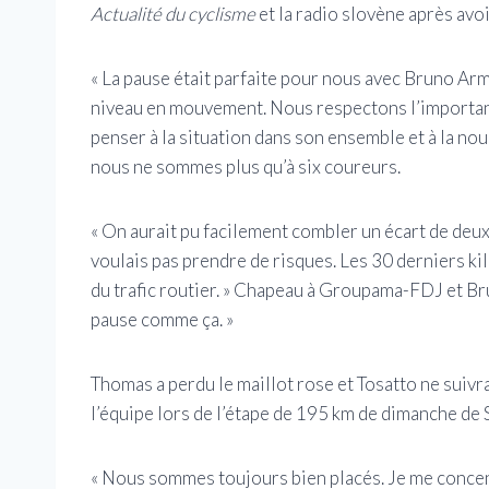
Actualité du cyclisme
et la radio slovène après avo
« La pause était parfaite pour nous avec Bruno Ar
niveau en mouvement. Nous respectons l’importance
penser à la situation dans son ensemble et à la nous
nous ne sommes plus qu’à six coureurs.
« On aurait pu facilement combler un écart de deux 
voulais pas prendre de risques. Les 30 derniers k
du trafic routier. » Chapeau à Groupama-FDJ et Brun
pause comme ça. »
Thomas a perdu le maillot rose et Tosatto ne suivr
l’équipe lors de l’étape de 195 km de dimanche de
« Nous sommes toujours bien placés. Je me concent