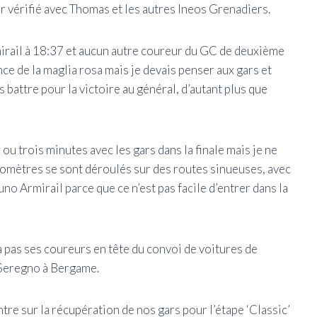
ir vérifié avec Thomas et les autres Ineos Grenadiers.
mirail à 18:37 et aucun autre coureur du GC de deuxième
 de la maglia rosa mais je devais penser aux gars et
 battre pour la victoire au général, d’autant plus que
ou trois minutes avec les gars dans la finale mais je ne
ilomètres se sont déroulés sur des routes sinueuses, avec
o Armirail parce que ce n’est pas facile d’entrer dans la
a pas ses coureurs en tête du convoi de voitures de
 Seregno à Bergame.
re sur la récupération de nos gars pour l’étape ‘Classic’