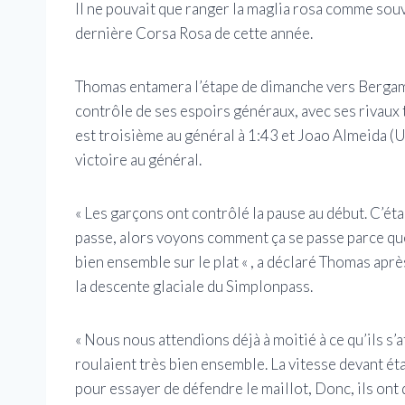
Il ne pouvait que ranger la maglia rosa comme souv
dernière Corsa Rosa de cette année.
Thomas entamera l’étape de dimanche vers Bergame
contrôle de ses espoirs généraux, avec ses rivaux
est troisième au général à 1:43 et Joao Almeida (U
victoire au général.
« Les garçons ont contrôlé la pause au début. C’ét
passe, alors voyons comment ça se passe parce qu
bien ensemble sur le plat « , a déclaré Thomas après
la descente glaciale du Simplonpass.
« Nous nous attendions déjà à moitié à ce qu’ils s’a
roulaient très bien ensemble. La vitesse devant ét
pour essayer de défendre le maillot, Donc, ils ont