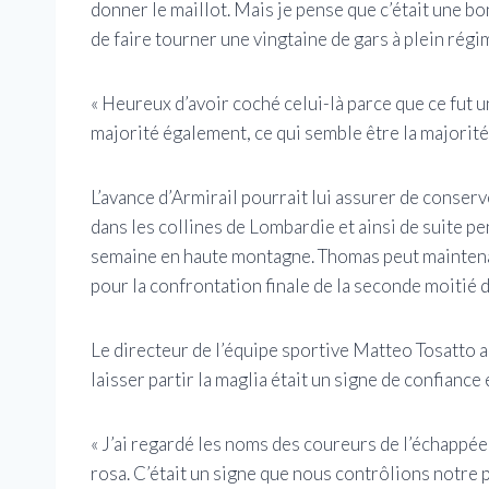
donner le maillot. Mais je pense que c’était une bo
de faire tourner une vingtaine de gars à plein régi
« Heureux d’avoir coché celui-là parce que ce fut 
majorité également, ce qui semble être la majorité
L’avance d’Armirail pourrait lui assurer de conser
dans les collines de Lombardie et ainsi de suite pe
semaine en haute montagne. Thomas peut maintena
pour la confrontation finale de la seconde moitié d
Le directeur de l’équipe sportive Matteo Tosatto a
laisser partir la maglia était un signe de confiance
« J’ai regardé les noms des coureurs de l’échappée 
rosa. C’était un signe que nous contrôlions notre p