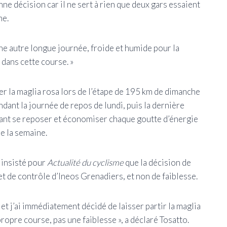
nne décision car il ne sert à rien que deux gars essaient
me.
une autre longue journée, froide et humide pour la
 dans cette course. »
ver la maglia rosa lors de l’étape de 195 km de dimanche
ndant la journée de repos de lundi, puis la dernière
nt se reposer et économiser chaque goutte d’énergie
e la semaine.
 insisté pour
Actualité du cyclisme
que la décision de
 et de contrôle d’Ineos Grenadiers, et non de faiblesse.
et j’ai immédiatement décidé de laisser partir la maglia
ropre course, pas une faiblesse », a déclaré Tosatto.